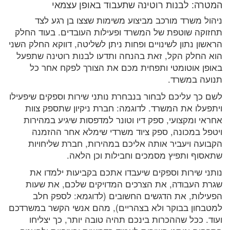
המטרה: לבנות רוטינה שתעבוד באופן עצמאי
ניהול משרד מורכב מביצוע משימות שצצו בן רגע לצד
תחזוקה שוטפת של המשרד ופעילות העובדים. בעוד החלק
הראשון נתון לשינויים ופחות ניתן לשליטה, דווקא החלק השני
הוא החלק הקל, זאת בהנחה ותדעו לבנות רוטינה שתפעל
באופן אוטומטי ותפחית מכם את הצורך לפקח אחר כל
תנועה במשרד.
לשם כך עליכם לבחור בנבחרת נותני שירות וספקים שיפעילו
ויתפעלו את המשרד. לדוגמה: חברת ניקיון שתספק צוות
אחראי ומקצועי, ספק דיו וטונר למדפסות שיגיע במהירות
ויטפל במכונה, ספק ציוד משרדי שימלא אחר ההזמנה
הקבועה ויעביר אותה אליכם במהירות, חברת שליחויות
שתאסוף ותפיץ מסמכים וחבילות וכן הלאה.
נותני שירות וספקים שיעבדו אתכם בקביעות ילמדו את
שגרת העבודה, את הצרכים המדויקים שלכם, את שעות
הפעילות, את הדגשים החשובים (לדוגמא: לספק חלב
למטבחון בבוקר ולא בצהריים), מהם אנשי הקשר במשרדכם
ועוד. ככל שההכרות בינכם תהיה טובה יותר, כך יצליחו