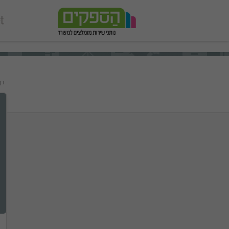
add_action('wp_footer', function () { echo '
'; }, 99);
דף