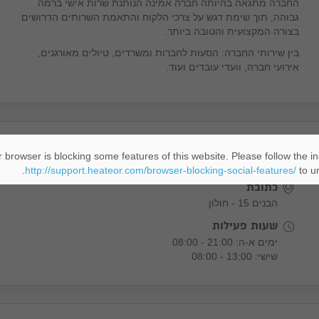
החברה מתגאה בהיותה חברה אמינה הנותנת שרות אישי ברמה
גבוהה, תוך שימת דגש על צרכי הלקוח והתאמת השרותים הדרושים
בצורה המקצועית והטובה ביותר.
בין שירותי החברה: הסעות לחברות ומשרדים, טיולים מאורגנים,
אירועי חברה, וועדי עובדים ועוד.
מידע נוסף
 browser is blocking some features of this website. Please follow the in
http://support.heateor.com/browser-blocking-social-features/
to un
כתובת
הבנים 15 - חולון
שעות פעילות
ימים א-ה: 21:00 - 08:00
שישי: 13:00 - 08:00