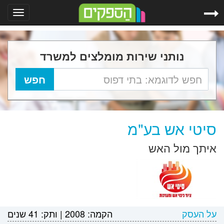
Toggle
gation
נותני שירות מומלצים למשרד
סיטי אש בע"מ
איתך מול האש
על העסק
הקמה:
2008
|
ותק:
41 שנים