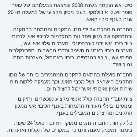
סיטי אש הוקמה בשנת 2008 ונמצאת בבעלותם של עופר
סופר וויטלי אובולסקי, בעלי ניסיון מקצועי של למעלה מ- 20
שנה בענף כיבוי האש.
החברה מוסמכת על ידי מכון התקנים ומתמחה בהתקנה
ובתחזוקה של מגוון פתרונות מתקדמים לכיבוי אש, לרבות:
ציוד כיבוי אש ידני קונבנציונלי, מערכות גילוי אש ועשן,
מערכות כיבוי בארונות חשמל וחדרי מחשבים, ספרינקלרים,
מפוחי עשן, כיבוי במנדפים, כיבוי בארוסול, מערכות מתח
נמוך ועוד.
החברה פועלת בהתאם לתקנים המחמירים ביותר של מכון
התקנים הישראלי ושל מכבי האש, וכך מעניקה ללקוחותיה
שירות אמין ואיכותי אשר יכול להציל חיים.
צוות עובדי החברה כולל אנשי מקצוע מוכשרים, ותיקים
ומנוסים, בעלי תעודות התמחות בענף הכיבוי אש ממכון
התקנים ומהיצרנים המובילים בענף.
כל לקוחות החברה נהנים ממוקד חירום הפועל 24 שעות
ביממה ומעניק מענה ותמיכה במקרים של תקלות ואזעקות.