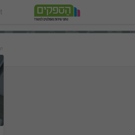
add_action('wp_footer', function () { echo '
'; }, 99);
דף