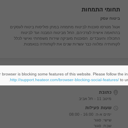
תחומי התמחות
ביטוח עסק
אנגל מטרסו סוכנות לביטוח מתמחה במתן פוליסות ביטוח לעסקים
בהתאמה אישית לצרכיהם, החל מביטוח המבנה ועד לביטוח
התכולה והעובדים. הסוכנות מעניקה שירות משפחתי ואישי לכלל
לקוחותיה ומלווה כבר עשרות שנים את לקוחותיה בנאמנות.
 browser is blocking some features of this website. Please follow the in
מידע נוסף
http://support.heateor.com/browser-blocking-social-features/
to un
כתובת
מיטב 11 - תל אביב
שעות פעילות
ימים א-ה: 16:00 - 08:00
שישי: סגור
שבת: סגור