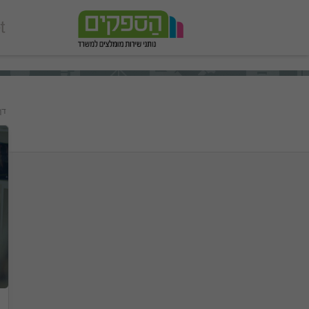
add_action('wp_footer', function () { echo '
'; }, 99);
דף