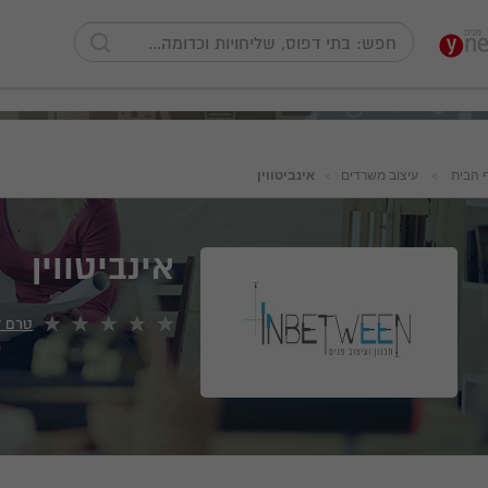
 הבית
עיצוב משרדים
אינביטווין
אינביטווין
טרם ד