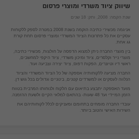
שיווק ציוד משרדי ומוצרי פרסום
שנת הקמה:
2008
, ותק:
18 שנים
בקש הצעה מהספק
אניגמה מכשירי כתיבה הוקמה בשנת 2008 במטרה לספק ללקוחות
עסקיים את כל פתרונות הציוד המשרדי ומוצרי פרסום תחת קורת
גג אחת.
בין מוצרי החברה ניתן למצוא הדפסה על חולצות, מכשירי כתיבה,
מוצרי נייר וקלסרים, ציוד ומיכון משרדי, ציוד היקפי למחשבים,
ראשי דיו וטיונרים, הפקות דפוס, ציוד יצירה וצביעה ועוד.
החברה מציעה ללקוחותיה אספקה של כל הציוד המשרדי והציוד
הנלווה לעסקים או למשרדים קטנים, בינוניים וגדולים בכל גוש דן.
מועד האספקה יתבצע בתיאום עם הלקוח ולנוחותו המרבית בטווח
הזמן המיידי ועד 48 שעות- בהתאם למלאי הקיים ולשעת ההזמנה.
עובדי החברה מומחים בתחומם ומעניקים לכלל לקוחותיהם את
השירות האישי והטוב ביותר.