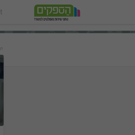
add_action('wp_footer', function () { echo '
'; }, 99);
דף