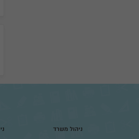
ניהול משרד
ני