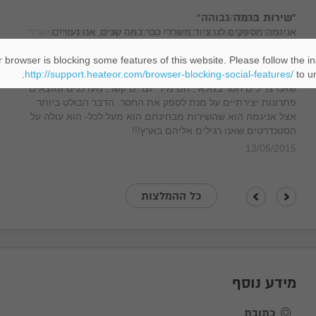
"שירות ברמה גבוהה"
אניגמה מספקים לנו ציוד משרדי כבר כמה שנים, אנו נעזרים
בשירותיהם על פי צרכי המשרד ובתדירות גבוהה. עבדנו גם עם
ספקים אחרים בעבר ולכן אני יודעת שבהחלט מגיע להם ציון לשבח.
 browser is blocking some features of this website. Please follow the in
to un
השירות שלהם מעולה, המחירים סבירים והוגנים. גם אם המוצר
http://support.heateor.com/browser-blocking-social-features/
שאנו צריכים חסר במלאי, הם מיד יוצרים קשר, מעדכנים ומוצאים
פתרונות יצירתיים על מנת לספק את החסר. הדבר הבולט ביותר
אצל אניגמה הוא שהשירות מבחינתם הוא מעל לכל- הוא עולה על
הסטנדרטים שאנו רגילים אליהם בארץ!!!
13/05/2015
כל ההמלצות
מידע נוסף
כתובת