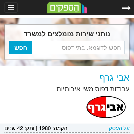
Toggle
gation
נותני שירות מומלצים למשרד
אבי גרף
עבודות דפוס משי איכותיות
על העסק
הקמה:
1980
|
ותק:
42 שנים