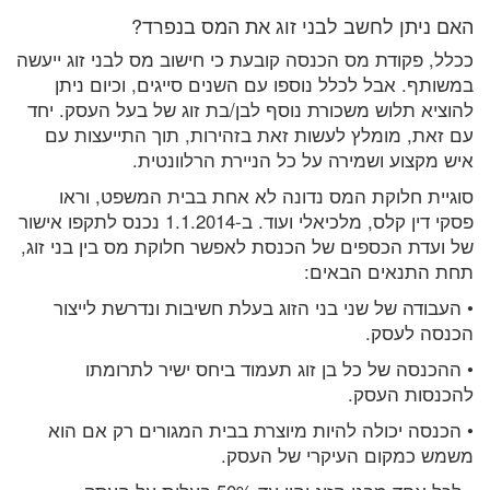
האם ניתן לחשב לבני זוג את המס בנפרד?
ככלל, פקודת מס הכנסה קובעת כי חישוב מס לבני זוג ייעשה
במשותף. אבל לכלל נוספו עם השנים סייגים, וכיום ניתן
להוציא תלוש משכורת נוסף לבן/בת זוג של בעל העסק. יחד
עם זאת, מומלץ לעשות זאת בזהירות, תוך התייעצות עם
איש מקצוע ושמירה על כל הניירת הרלוונטית.
סוגיית חלוקת המס נדונה לא אחת בבית המשפט, וראו
פסקי דין קלס, מלכיאלי ועוד. ב-1.1.2014 נכנס לתקפו אישור
של ועדת הכספים של הכנסת לאפשר חלוקת מס בין בני זוג,
תחת התנאים הבאים:
• העבודה של שני בני הזוג בעלת חשיבות ונדרשת לייצור
הכנסה לעסק.
• ההכנסה של כל בן זוג תעמוד ביחס ישיר לתרומתו
להכנסות העסק.
• הכנסה יכולה להיות מיוצרת בבית המגורים רק אם הוא
משמש כמקום העיקרי של העסק.