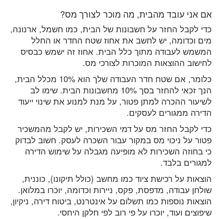
אם אני עובד מהבית, מה מוכר לצורך מס?
כדי לקבל החזר על חשבונות של הבית, כמו חשמל, ארנונה,
מים וכדומה, יש לחשב את אחוז שטח החדר או החלל
המשמש לעבודה מתוך כלל הבית. אחוז זה ישמש כבסיס
לחישוב ההוצאות המוכרות לצורכי מס.
כלומר, אם שטח חדר העבודה שלך הוא 10% מכלל הבית,
הנך זכאי להחזר בסך 10% מחשבונות הבית. שימו לב
לשיעור ההכרה למתן פטור, על מנת למנוע את שינוי ייעוד
הדירה ממגורים לעסקים.
כדי לקבל החזר מס על דמי השכירות, יש לקבל מהמשכיר
פטור על ניכוי מס במקור עבור השכרה לעסק. חשוב לבדוק
כי בחוזה השכירות לא מופיעה מגבלה על שימוש הדירה
למגורים בלבד.
הוצאות על רכישת ציוד כמו מחשב (כולל תיקונו), כוננית,
שולחן עבודה, מדפסת, פקס, ניירות וכדומה, יוכרו במלואן.
הוצאות נוספות כמו תשלום על אינטרנט, ביטוח דירה, ניקיון,
שיפוצים ועוד, יוכרו על פי רוב לפי חלקן היחסי.