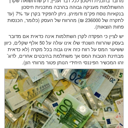
מדובר בתכנית חיסכון לכל דבר ועניין, רק שהתשואה שקרן
ההשתלמות מעניקה גבוהה בהרבה מתכניות חיסכון
בנקאיות נוסח פק”מ ודומיהן. ניתן להפקיד בקרן עד 7% (עד
לתקרה של 236000 ₪) מהרווח של העסק (כלומר, הכנסות
פחות הוצאות).
יש לציין כי הפקדה לקרן השתלמות אינה כדאית אם מדובר
בעסק שהרווח השנתי שלו אינו עולה על 50 אלף שקלים, כיוון
ששיעור המס על רווח כזה אינו גבוה בכל מקרה (לא כדאית
מבחינת הטבות המס אך משתלמת בהיבטים אחרים, לדוג’
זהו המכשיר הפיננסי היחידי הנותן פטור מרווחי הון).