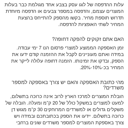
עלות ההדפסה של לוגו עסק בצבע אחד מגולמת כבר בעלות
המוצרים עצמם, והדפסה במספר צבעים או הדפסה מיוחדת
תדרוש תוספת מחיר. בקשו מהספק להתייחס בהצעת
המחיר לשתי האופציות להדפסה.
האם אתם זקוקים להפקה דחופה?
זמן האספקה הממוצע למוצרי פרסום הנו 7 ימי עבודה.
במידה ואתם מעוניינים לקבל את ההזמנה קודם ידעו את
הספק, ובדקו את זמינותו. הזמנה דחופה עלולה לייקר את
המחיר בכ-10%-20%.
מהי כתובת האספקה והאם יש צורך באספקה למספר
משרדים?
הובלת המוצרים למרכז הארץ לרוב אינה כרוכה בתשלום,
למעט למוצרים במשקל כולל של 20 ק”מ ומעלה. הובלה של
משקלים גדולים או למשרדים המרוחקים 30 ק”מ מגוש דן
כרוכה בתשלום. יידעו את הספק בכתובתכם ובמידה ויש
צורך באספקת המוצרים למספר משרדים שונים ברחבי