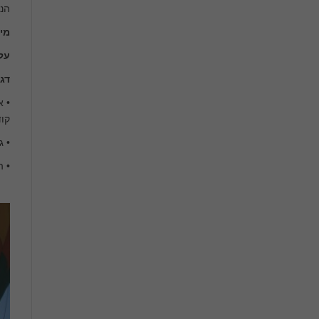
הנח
מי
על
דג
• א
קו
• ג
• ה