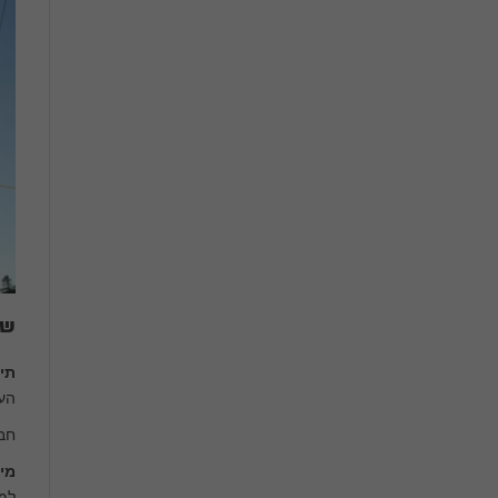
שי
תי
העו
חבר
מי
למס