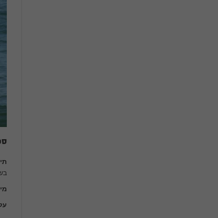
ספ
תי
בש
מי
על