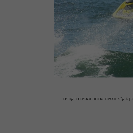
: יום מלא פעילות בנחלי הצפון הכולל שייט אתגרי בנהר, מסלול טיולי רגלי בן 4 ק"מ ובסיום ארוחה ומסיבת ריקודים