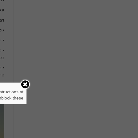
על
דג
• לרו
• י
• ב
בפע
• ב
טיו
structions at
block these.