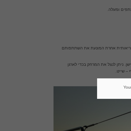
ה בריאותית אחרת המונעת את השתתפותם
שן. ניתן לנצל את המרחק בכדי לארגן
 – שייט.
Your