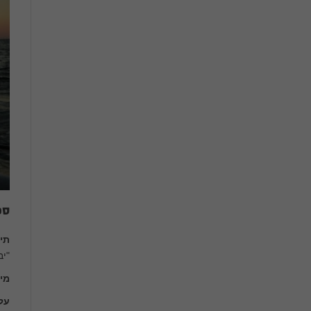
ספ
תי
"יב
מי
על