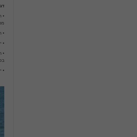
דג
• ה
מס
• ה
• י
• ח
בפע
• י