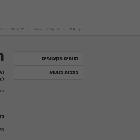
דף הבית
הפקת אירוע עסקי
ימי גיבוש
רע
ר
מונחים מקצועיים
מס
כתבות בנושא
לע
מא
כד
תי