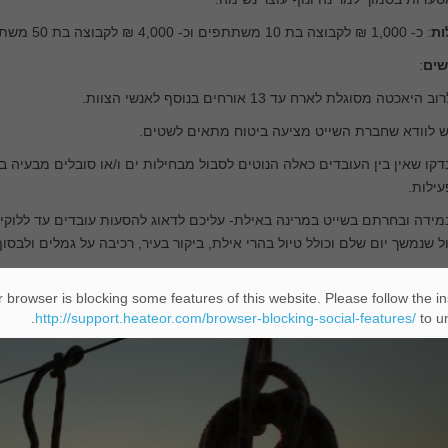
ות
: כ- 1,000 ₪ לקבוצה בת 10 משתתפים וכ- 4,000 ₪ לקבוצה בת 50 משתתפים ומעלה.
שים
:
ב היאכטה מסוגלת לארח עד 13 אורחים בנוסף לאנשי הצוות.
ש לוודא שחברת השייט מציעה ביטוח מתאים לשטים.
דקו שאין בין העובדים כאלה הנוטים לסבול מבחילות ים ו/או סובלים מבעי
ילות.
מידה ובחרתם בשייט במרינה באילת- עליכם לדאוג ל
הסעות עובדים
עד ללוקיי
ל שנמשך יום שלם וכולל טיול בהרי אילת, ביקור בעיר, רכיבה על גמלים ולבסוף
 browser is blocking some features of this website. Please follow the in
http://support.heateor.com/browser-blocking-social-features/
to un