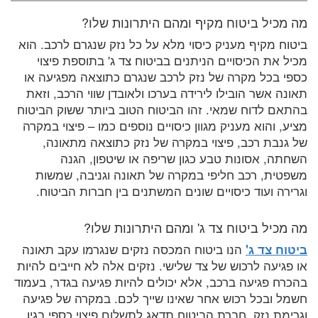
מה מכיל ביטוח מקיף ומהם היתרונות שלו?
ביטוח מקיף מעניק כיסוי מלא על כל נזק שנגרם לרכב. הוא
מכיל את הכיסויים הניתנים בביטוח צד ג' בתוספת פיצוי
כספי בכל מקרה של נזק לרכב שנגרם כתוצאה מפגיעה או
תאונה אשר הובילו לירידה בערכו ולאובדן שווי הרכב, וזאת
בהתאם לדוח שמאי. זהו הביטוח הטוב ביותר ששוק הביטוח
מציע, והוא מעניק מגוון כיסויים נוספים כמו – פיצוי במקרה
של גנבת רכב, פיצוי במקרה של נזק כתוצאה מתאונה,
השחתה, אסונות טבע כגון שריפה או שיטפון, הגנה
משפטית, רכב חליפי במקרה של תאונה וגניבה, שמשות
וגרירה ועוד כיסויים שונים המשתנים בין חברות הביטוח.
מה מכיל ביטוח צד ג' ומהם היתרונות שלו?
ביטוח צד ג'
הנו ביטוח המכסה נזקים שנגרמו עקב תאונה
או פגיעה לרכוש של צד שלישי. נזקים אלה לא חייבים להיות
בהכרח פגיעה ברכב, אלא יכולים להיות פגיעה בגדר, בעמוד
חשמל ובכל רכוש אחר שאינו שייך לכם. במקרה של פגיעה
וגרימת נזק, חברת הביטוח תדאג לתשלום פיצוי כספי בגין