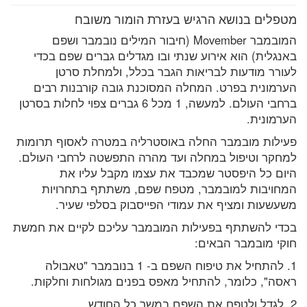
מטפלים בנושא הרגיש בעזרת הומור משובח
המובמבר Movember (חיבור המילים נובמבר ושפם
באנגלית) הוא אירוע שנתי ובו מגדלים גברים שפם בכדי
לעורר מודעות לבריאות הגבר בכלל, ולמחלת סרטן
הערמונית בפרט. המחלה המסוכנת גובה קורבנות רבים
ברחבי העולם. למעשה, 1 מכל 6 גברים צפוי לחלות בסרטן
הערמונית.
פעילות מובמבר החלה באוסטרליה במטרה לאסוף תרומות
למחקר וטיפול במחלה ועד מהרה התפשטה לרחבי העולם.
היום כל היפסטר שמכבד את עצמו מקבל עליו את
המחויבות למובמבר, מטפח שפם, משתתף בתחרויות
משעשעות ומציף את עמודי הפייסבוק בסלפי שעיר.
בכדי להשתתף בפעילות המובמבר עליכם לקיים את חמשת
חוקי מובמבר הבאים:
1. להתחיל את טיפוח השפם ב- 1 בנובמבר "טאבולה
ראסה", כלומר, להתחיל מאפס בפנים מגולחות וחלקות.
2. לגדל ולטפח את השפם במשך כל החודש.