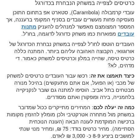
כרטיסים לצפייה במשחק הנבחרת בכדורגל
עובדי קרמבולה (Carambola), סטארט אפ בתחום התוכן
מעסיקה פחות מעשרים עובדים בסניף המקומי ברעננה, אך
המספר המצומצם מאפשר למנהלים להעניק
מתנות
עובדים
מפוארות כמו משחק כדורגל לדוגמה, בחו"ל.
העובדים הוטסו לחו"ל לצפייה במשחק נבחרת הכדורגל של
אורוגוואי, הקבוצה האהובה עליהם ביותר. המתנה כללה
כרטיס טיסה, שהייה במלון וכרטיסים למשחק כאמור. די
מדהים, לא?
כיצד תאמצו את זה
: רכשו עבור העובדים כרטיסים למשחק
של מכבי (או הפועל, אם אתם מתעקשים) בהיכל מנורה
מבטחים בתל אביב. הוסיפו למתנה גם שובר לנקניקייה
בלחמנייה, בירה ופופקורן ואתם מסודרים.
כמה זה יעלה לכם
: המחירים מתייקרים ככול שמדובר
במשחק מול מתחרה אטרקטיבי ולכן מומלץ להזמין מקומות
ברכישה המוקדמת לעונה הבאה (העונה הנוכחית
הסתיימה). מחיר כרטיס בודד: 75 ₪, ומחיר מנוי שנתי
למושבים ביציע 8-9 כ- 3,000 ₪ לאדם.