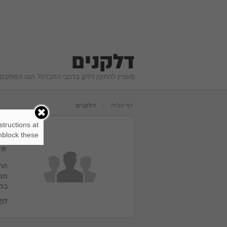
דלקנים
מעוניין להתקין דלקן ברכבי החברה? הנה הספקי
דף הבית
דלקנים
structions at
פז
block these.
ממו
במת
לפרופיל הספק