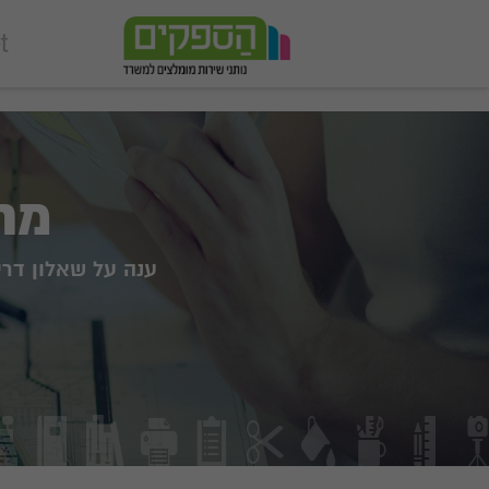
add_action('wp_footer', function () { echo '
'; }, 99);
מח
ענה על שאלון דר