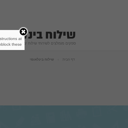
שילוח בינלאומי
structions at
ספקים מומלצים לשירותי שילוח ימי ואווירי לרחבי 
block these.
דף הבית
שילוח בינלאומי