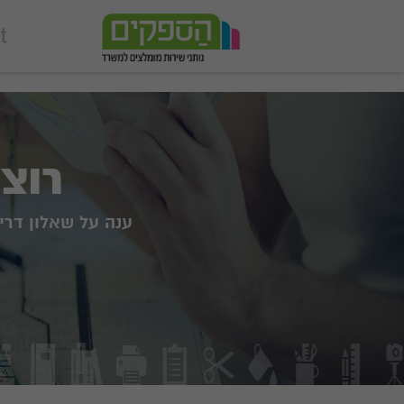
add_action('wp_footer', function () { echo '
'; }, 99);
רוצ
ענה על שאלון דרי