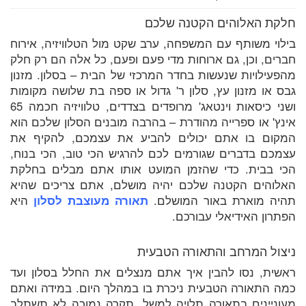
חלקת האלוהים הקטנה שלכם
בילוי משותף עם המשפחה, ערב שקט מול הטלוויזיה, אירוח
חברים, וכן, גם ארוחות מדי פעם ופעם, כל אלה הם רק חלק
מהפעילויות שנעשות בחדר המרכזי של הבית – בסלון. מזנון
גבס או מזנון עץ, סלון ר' גדול או ספה בת שלושה מקומות
ושני כיסאות וינטאג' מרופדים בצדדים, טלוויזיה חכמה 65
אינץ' או ספרייה מהודרת – בהרבה מובנים הסלון שלכם הוא
המקום בו אתם יכולים להביע את עצמכם, להקיף את
עצמכם בדברים שגורמים לכם להרגיש הכי טוב, הכי בנוח,
הכי בבית. כדי שהזמן המועט אותו אתם מבלים בחלקת
האלוהים הקטנה שלכם יהיה מושלם, אתם צריכים שהיא
תהיה מוארת באור המושלם.
תאורה מעוצבת לסלון
היא
הפתרון האידיאלי עבורכם.
ניצול המרחב והתאורה הטבעית
ראשית, נסו להבין איך אתם מנצלים את החלל בסלון ועד
כמה התאורה הטבעית ניכרת בו במהלך היום. במידה ואתם
מעוניינים בתאורה תלויה למשל, תקרה נמוכה לא תשתלב