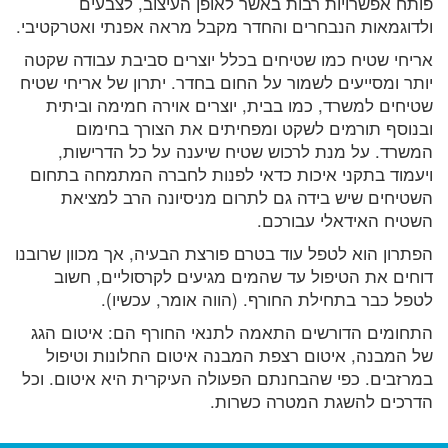
פותח אפשרויות רבות באשר לאופן העיצוב, לצבעים
ולדוגמאות הנבחרים והחדר מקבל מראה אפנתי ואטרקטיבי.
אריחי שטיח כמו שטיחים בכלל יוצרים סביבת עבודה שקטה
יותר ומסייעים לשמור על החום בחדר. יתרון של אריחי שטיח
שטיחים למשרד, כמו בבית, יוצרים אוירה חמימה וביתית
ובנוסף תורמים לשקט ומפחיתים את הצורך בחימום
המשרד. על מנת לרכוש שטיח שיענה על כל הדרישות,
ויעמוד בתקני איכות כדאי לפנות לחברה המתמחה בתחום
השטיחים שיש בידה גם לתרום מניסיונה הרב למציאת
השטיח האידאלי עבורכם.
הפתרון הוא לטפל עוד בטרם פורצת הבעיה, אך מכוון שרובנו
דוחים את הטיפול עד שהמים מגיעים לקרסוליים, חשוב
לטפל כבר בתחילת החורף. (הווה אומר, עכשיו).
התחומים הדורשים התאמה לתנאי החורף הם: איטום הגג
של המבנה, איטום רצפת המבנה איטום החלונות וטיפול
במרזבים. כפי שהבחנתם הפעולה העיקרית היא איטום. וכל
הדרכים להשגת המטרה כשרות.