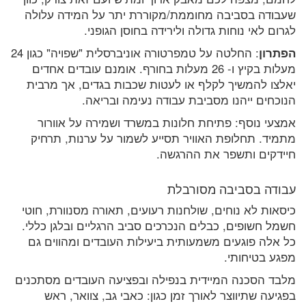
שעבודה בסביבה מחוממת/מקוררת יתר על המידה עלולה
לגרום לאי נוחות גדולה ולירידה בחוסן הגופני.
הפתרון
: החלטה על טמפרטורה אוניברסלית "שפויה" כגון 24
מעלות בקיץ ו- 26 מעלות בחורף. אומנם עובדים אחדים
יאלצו להמשיך לקלף או לעטות שכבות בגדים, אך מרבית
הנוכחים ייהנו מסביבת עבודה נעימה ובריאה.
אמצעי נוסף: פתיחת חלונות במשרד ושמירה על אוורור
מתמיד. תחלופת האוויר תסייע לשמור על ערנות, תרחיק
חיידקים ותשפר את ההרגשה.
עבודה בסביבה מסורבלת
כיסאות לא נוחים, שולחנות רעועים, תאורה מסנוורת, חוטי
חשמל חשופים, כבלים הנכרכים סביב הרגליים ובלגן כללי.
כל אלה פוגעים משמעותית ביעילות העובדים ומהווים גם
מפגע בטיחותי.
מלבד הסכנה המיידית בנפילה ובפציעה העובדים מסתכנים
בפגיעה שתיווצר לאורך זמן כגון: כאבי גב, צוואר, ראש