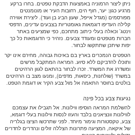
ניתן ליצור הרמוניה באמצעות הדבקת טפטים. בחרו ברקע
מרגיע כגון: יער, חוף הים, רחובות העיר או מונומנטים
מפורסמים (מגדל אייפל, שעון הביג בן ועוד). ליצירת אווירה
קלילה העדיפו דוגמאות גאומטריות בצבעים עדינים, הדפסי
וינטג’ וכאלה בעלי כיתוב מתחכם, כפי שמציעים באתר
חברות מטפטים ומעודד צבעים. נזהיר כי הדוגמאות כל כך
יפות שיתכן שתתקשו לבחור.
הטפטים הנמכרים בארץ בם באיכות גבוהה, מחירם אינו יקר
ותוכלו להדביקם ללא סיוע. המראה המתקבל מרשים
ומשדרג את המשרד. זכרו לבחור בהתאם לגוון הרהיטים
במשרד (שולחנות, כיסאות, מדפים), ומנעו מצב בו הרהיטים
בולטים בחוסר התאמה אל מול צבע הקיר או דוגמת הטפט.
נגיעות צבע בכל פינה
להשלמת המראה הוסיפו ווילונות. אל תגבילו את עצמכם
לווילונות וונציאנים בלבד והעזו לנסות ווילונות בעלי דוגמא,
צבע, טקסטורות וגימור מיוחד. לפני שתרכשו הציצו בגלריה
של איקאה, המציעה פתרונות הצללה זולים ונהדרים לחדרים
גדולים ולשטחים קטנים.