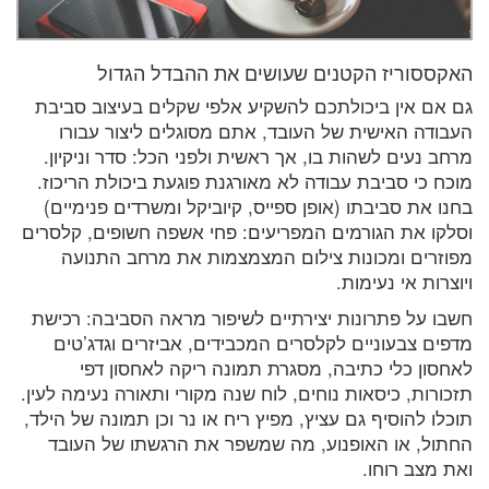
האקססוריז הקטנים שעושים את ההבדל הגדול
גם אם אין ביכולתכם להשקיע אלפי שקלים בעיצוב סביבת
העבודה האישית של העובד, אתם מסוגלים ליצור עבורו
מרחב נעים לשהות בו, אך ראשית ולפני הכל: סדר וניקיון.
מוכח כי סביבת עבודה לא מאורגנת פוגעת ביכולת הריכוז.
בחנו את סביבתו (אופן ספייס, קיוביקל ומשרדים פנימיים)
וסלקו את הגורמים המפריעים: פחי אשפה חשופים, קלסרים
מפוזרים ומכונות צילום המצמצמות את מרחב התנועה
ויוצרות אי נעימות.
חשבו על פתרונות יצירתיים לשיפור מראה הסביבה: רכישת
מדפים צבעוניים לקלסרים המכבידים, אביזרים וגדג’טים
לאחסון כלי כתיבה, מסגרת תמונה ריקה לאחסון דפי
תזכורות, כיסאות נוחים, לוח שנה מקורי ותאורה נעימה לעין.
תוכלו להוסיף גם עציץ, מפיץ ריח או נר וכן תמונה של הילד,
החתול, או האופנוע, מה שמשפר את הרגשתו של העובד
ואת מצב רוחו.