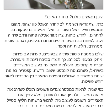
היכן נפגשים כולם? בחדר האוכל!
כדאי שתקדישו תשומת לב לחדר האוכל כוון שהוא מקום
המפגש העיקרי של העובדים, ואליו מגיעים בהפסקות בכדי
להתרענן ולחדש כוחות. צרו אזור אכילה פתוח ורחב שיהיה
נעים לשהות בו. הוסיפו מדפים ובהם תבלינים, דגנים, עוגיות
וממרחים, חליטות תה וקפה.
שלבו במטבח כוסות שתייה צבעוניים, קערות עם פירות
ומתקן צבעוני לסכו”ם. כך תיצרו סביבה דינמית ומעוררת.
חברת מיקרוסופט העולמית השקיעה בעיצוב המשרדים
בישראל, כשהכניסה קונספט עיצובי חדשה: קפטריה בפינות
שונות במשרדים הגדולים והפיכת המעבר בין החדרים לאזור
רוחש פעילות.
כפי שניתן לראות במספר צעדים פשוטים תוכלו לשדרג את
מראה המשרד ולהפוך אותו למעודכן ומלא עניין. את
האביזרים השונים לעיצוב ניתן לרכוש ברשתות הלייף סטייל
ברחבי הארץ או להזמין ברשת מאתרים נבחרים כגון: