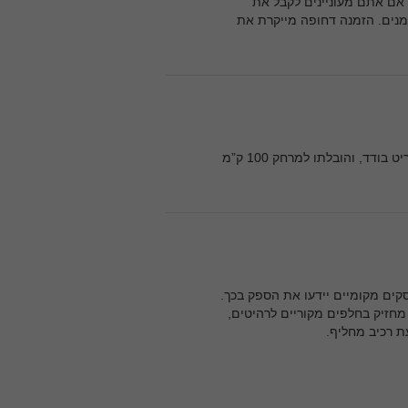
ריהוט משרדי סטנדרטי הוא 2-4 שבועות. אם אתם מעוניינים לקבל את
 בלוח הזמנים. הזמנה דחופה מייקרת את
הובלת ריהוט משרדי למרחק של עד 30 ק”מ הוא 250-450 ₪ לפריט בודד, והובלתו למרחק 100 ק”מ
קים מקומיים יידעו את הספק בכך.
 מחזיק בחלפים מקוריים לרהיטים,
 רכיב מחליף.