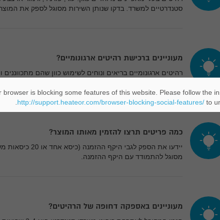
סטנדרטיים למשרד. בדקו שנותן השירות מסוגל לספק את המוצ
מעוניינים ברכישת רהיטים ארגונומיים?
רהיטים ארגונומיים בריאים ונוחים לשימוש כוון שהם מתכווננים 
והגפיים. מחירם יקר בכ-100-200 ₪ בהשוואה לרהיטים שאינם מתכווננים.
 browser is blocking some features of this website. Please follow the in
http://support.heateor.com/browser-blocking-social-features/
to un
כמה פריטים תרצו להזמין מאותו המוצר?
יידעו את הספק לגבי היקף
מסוגל להתמודד עם היקף ההזמנה.
מעוניינים באספקה דחופה של הרהיטים?