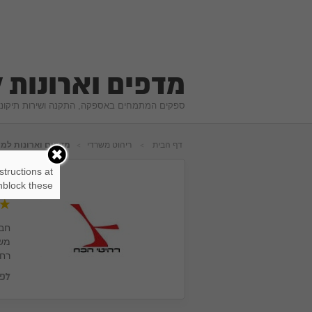
מדפים וארונות 
ספקים המתמחים באספקה, התקנה ושירות תיקונים
דף הבית
ריהוט משרדי
מדפים וארונות למ
structions at
רהי
block these.
משר
רחב
לפרופיל הספק