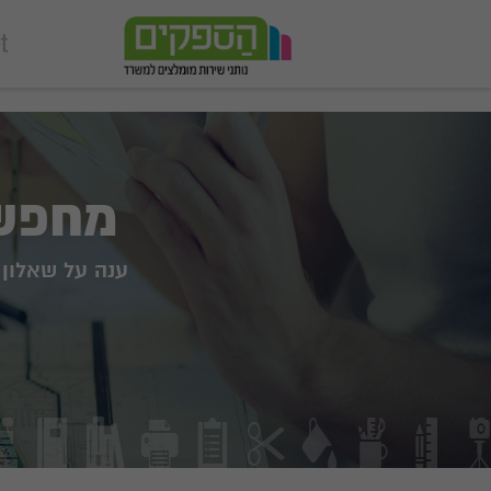
add_action('wp_footer', function () { echo '
'; }, 99);
מחפשי
ענה על שאלון 