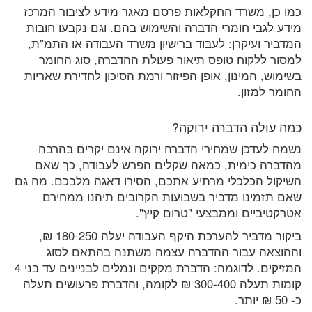
כמו כן, משרד החקלאות פרסם מאגר מידע לציבור המרכז
מידע לגבי חומרי הדברה והשימוש בהם. וגם נקבעו חובות
המדביר ועיקרן: לעבוד ברישיון משרד העבודה או התמ"ת,
למסור ללקוח טופס תיאור פעולת ההדברה, סוג החומר
בשימוש, המינון, אופן הפיזור ורמת הסיכון לחדירת שאריות
החומר למזון.
כמה עולה הדברה ירוקה?
נשמח לעדכן שמחירי הדברה ירוקה אינם יקרים בהרבה
מהדברה כימית, כמאה שקלים הפרש לעבודה, כך שאם
השיקול הכלכלי מרתיע אתכם, הסירו דאגה מלבכם. מה גם
שאם תזמינו מדביר בשבועות הקרובים תיהנו ממחירם
אטרקטיביים וממבצעי "טרום קיץ".
ביקור מדביר להערכת היקף העבודה יעלה 180-250 ₪,
וההוצאה עבור ההדברה עצמה משתנה בהתאם לסוג
המזיקים. לדוגמה: הדברת מקקים ונמלים לבניינים עד בני 4
קומות תעלה 300-400 ₪ לקומה, והדברת פרעושים תעלה
כ- 50 ₪ יותר.