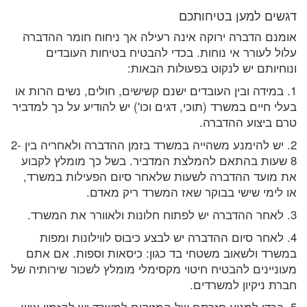
דגשים למען בטיחותכם
אומנם הדברה ירוקה אינה רעילה אך ניחוח חומר ההדברה
עלול לעורר אי נוחות. בכדי להבטיח בטיחות העובדים
ונוחיותם יש לנקוט בפעולות הבאות:
1. במידה ובין העובדים ישנם קשישים, חולים, נשים הרות או
בעלי חיים במשרד (תוכי, דגים וכו') יש להודיע על כך למדביר
טרם ביצוע ההדברה.
2. יש להימנע משהייה במשרד בזמן ההדברה ולאחריה בין 2-
8 שעות בהתאם להמלצת המדביר. בשל כך מומלץ לקבוע
את מועד ההדברה לשעות שלאחר סיום הפעילות במשרד,
או לימי שישי בבוקר שאז המשרד ריק מאדם.
3. לאחר ההדברה יש לפתוח חלונות ולאוורר את המשרד.
4. לאחר סיום ההדברה יש לבצע כיבוס לווילונות ומפות
במשרד ולשאוב משטחי בד כגון: כיסאות וספות. אם אתם
מעוניינים להבטיח חיטוי מקסימלי מומלץ לשכור שירותיה של
חברת ניקיון למשרדים.
5. בכדי למנוע חזרתם של המזיקים למשרד יש להזמין איש