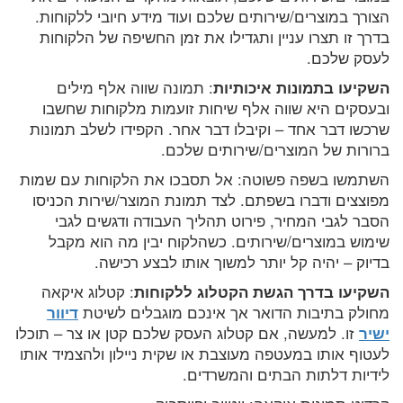
הצורך במוצרים/שירותים שלכם ועוד מידע חיובי ללקוחות.
בדרך זו תצרו עניין ותגדילו את זמן החשיפה של הלקוחות
לעסק שלכם.
השקיעו בתמונות איכותיות
: תמונה שווה אלף מילים
ובעסקים היא שווה אלף שיחות זועמות מלקוחות שחשבו
שרכשו דבר אחד – וקיבלו דבר אחר. הקפידו לשלב תמונות
ברורות של המוצרים/שירותים שלכם.
השתמשו בשפה פשוטה: אל תסבכו את הלקוחות עם שמות
מפוצצים ודברו בשפתם. לצד תמונת המוצר/שירות הכניסו
הסבר לגבי המחיר, פירוט תהליך העבודה ודגשים לגבי
שימוש במוצרים/שירותים. כשהלקוח יבין מה הוא מקבל
בדיוק – יהיה קל יותר למשוך אותו לבצע רכישה.
השקיעו בדרך הגשת הקטלוג ללקוחות
: קטלוג איקאה
מחולק בתיבות הדואר אך אינכם מוגבלים לשיטת
דיוור
ישיר
זו. למעשה, אם קטלוג העסק שלכם קטן או צר – תוכלו
לעטוף אותו במעטפה מעוצבת או שקית ניילון ולהצמיד אותו
לידיות דלתות הבתים והמשרדים.