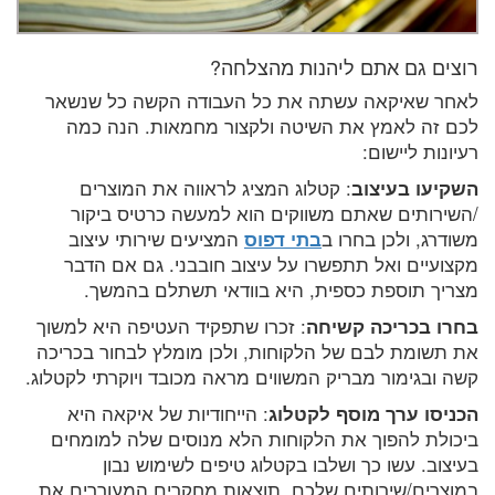
רוצים גם אתם ליהנות מהצלחה?
לאחר שאיקאה עשתה את כל העבודה הקשה כל שנשאר
לכם זה לאמץ את השיטה ולקצור מחמאות. הנה כמה
רעיונות ליישום:
השקיעו בעיצוב
: קטלוג המציג לראווה את המוצרים
/השירותים שאתם משווקים הוא למעשה כרטיס ביקור
משודרג, ולכן בחרו ב
בתי דפוס
המציעים שירותי עיצוב
מקצועיים ואל תתפשרו על עיצוב חובבני. גם אם הדבר
מצריך תוספת כספית, היא בוודאי תשתלם בהמשך.
בחרו בכריכה קשיחה
: זכרו שתפקיד העטיפה היא למשוך
את תשומת לבם של הלקוחות, ולכן מומלץ לבחור בכריכה
קשה ובגימור מבריק המשווים מראה מכובד ויוקרתי לקטלוג.
הכניסו ערך מוסף לקטלוג
: הייחודיות של איקאה היא
ביכולת להפוך את הלקוחות הלא מנוסים שלה למומחים
בעיצוב. עשו כך ושלבו בקטלוג טיפים לשימוש נבון
במוצרים/שירותים שלכם, תוצאות מחקרים המעוררים את