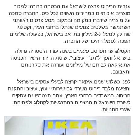
ענקית הריהוט פרצה לישראל עם הבטחה ברורה: למכור
מוצרים איכותיים במחירים השווים לכל כיס. החברה סמכה
על מוצריה שידברו במקומה ובמקום מסע פרסום ראוותני
השתמשה בשלטים צנועים שנתלו ברחבי העיר, וקטלוג
שחולק למעל ל-2 מיליון בתי אב בישראל, בפעולה שלימים
הפכה לסמל ההיכר של החברה.
הקטלוג שהתפרסם פעמיים בשנה עורר היסטריה גדולה
בישראל והפך ל"תנ"ך עיצובי". שיטת הדיוור הישיר הכניסה
את איקאה לביתם של מיליונים ועוררה את סקרנותם
ותאבונם.
לפני כשלוש שנים איקאה קרצה לבעלי עסקים בישראל
והציעה מלבד ריהוט משרדי גם שירותי ייעוץ, עיצוב והתקנת
הריהוט במשרדים ברחבי הארץ. עתה הצטרפו גם עסקים
לשורת הישראלים המצפים בהתרגשות לקטלוג ולפתיחת
שערי החנויות.