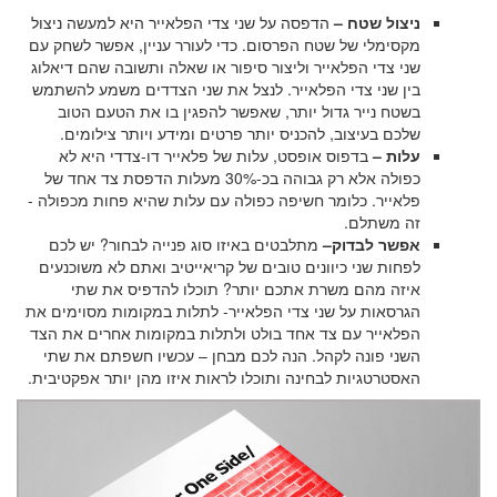
ניצול שטח –
הדפסה על שני צדי הפלאייר היא למעשה ניצול
מקסימלי של שטח הפרסום. כדי לעורר עניין, אפשר לשחק עם
שני צדי הפלאייר וליצור סיפור או שאלה ותשובה שהם דיאלוג
בין שני צדי הפלאייר. לנצל את שני הצדדים משמע להשתמש
בשטח נייר גדול יותר, שאפשר להפגין בו את הטעם הטוב
שלכם בעיצוב, להכניס יותר פרטים ומידע ויותר צילומים.
עלות –
בדפוס אופסט, עלות של פלאייר דו-צדדי היא לא
כפולה אלא רק גבוהה בכ-30% מעלות הדפסת צד אחד של
פלאייר. כלומר חשיפה כפולה עם עלות שהיא פחות מכפולה -
זה משתלם.
אפשר לבדוק–
מתלבטים באיזו סוג פנייה לבחור? יש לכם
לפחות שני כיוונים טובים של קריאייטיב ואתם לא משוכנעים
איזה מהם משרת אתכם יותר? תוכלו להדפיס את שתי
הגרסאות על שני צדי הפלאייר- לתלות במקומות מסוימים את
הפלאייר עם צד אחד בולט ולתלות במקומות אחרים את הצד
השני פונה לקהל. הנה לכם מבחן – עכשיו חשפתם את שתי
האסטרטגיות לבחינה ותוכלו לראות איזו מהן יותר אפקטיבית.