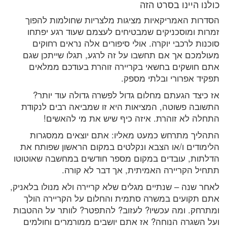
כולנו היינו בסרט הזה
הסדרות האמריקאיות מציגות מלצריות שחולמות להפוך
זמרות ומוסכניקים שמבטיחים לעצמם שעוד רגע יפתחו
סוכנות לרכבי יוקרה. אולי סיפורים אלה נראים רחוקים
מעולמכם אך אם תחשבו על זה לרגע, תגלו שייתכן שגם
אתם חושקים בחשאי בקריירה זוהרת בעודכם ממלאים
תפקיד אפרורי ובלתי מספק.
אז כיצד הגעתם מחלום גדול לפשרה גדולה עוד יותר?
התשובה פשוטה, המציאות היא זו שמביאה רבים לנקודת
התחלה לא זוהרת. איזה כיף שיש את מי להאשים!
התהליך מתרחש כמעט מאליו: אתם יוצאים ממסגרות
הלימודים ו/או הצבא ונקלטים במקום הראשון שפותח את
הדלתות, עובדים במקום מספר חודשים במחשבה שאוטוטו
תתחיל הקריירה האמיתית, אך דבר לא קורה.
לאחר שנה – שנתיים מגלים שלא קריירה ולא מנולו בלאניק,
אתם תקועים במשרה סתמית והחלום על הקריירה הולך
ומתרחק. ומה עכשיו? לעזוב? להתפטר? לוותר על ההטבות
ועל השגרה הנוחה? אז אתם יושבים ממורמרים וחולמים