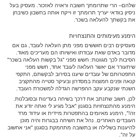
שלהם– הרי שתרומתך חשובה וראויה לאזכור. מעסיק בעל
ניסיון בוודאי יעריך תרומתך זו וייקח אותה בחשבון כשיבחן
את בקשתך להעלאה בשכר.
הימנע מעימותים והתנצחויות
מעסיקים רבים חוששים מפני מתן העלאה לעובד, גם אם
מדובר באדם שאת עבודתו ואישיותו הם מעריכים מאוד.
הסיבות לכך מגוונות: חשש מפני "גל בקשות העלאה בשכר"
שיתעורר אם יאשר העלאה לעובד אחד, חשש מפני
התפטרותם של עובדים שיענו בסירוב לבקשתם, התקפי
קנאה ופנים חמוצות במסדרון ובעיקר סטייה מהתקציב
השנתי שנקבע עקב ההפרשה הגדלה למשכורת העובד.
לכן, חשוב שתנתב את דרכך בשיחה בעדינות ובסובלנות.
הימנע מהתנצחויות בסגנון "אבל מגיע לי ואתה יודע את
זה!", הימנע מאיומים בהתפטרות מיידית או עידוד מרד
העובדים האחרים. נהל את השיחה בבגרות והיה מוכן
להיענות בשלילה או בתשובה מתחמקת בסגנון "אני אחשוב
על זה".