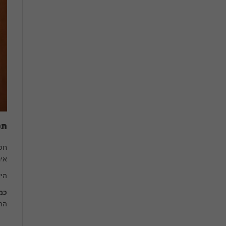
תפ
חפש
אינ
היע
כמ
ההפ