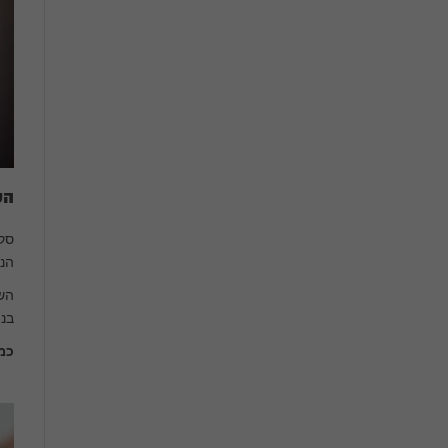
הע
הנת
השת
בני
כמ