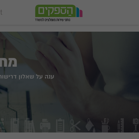
add_action('wp_footer', function () { echo '
'; }, 99);
מחפ
ענה על שאלון דרישות