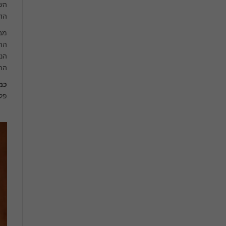
השי
הדר
מבצ
התח
הנח
התח
כמ
פלי