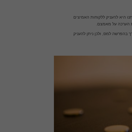
וסע" לטובת הציבור בעלות 15 ₪ ליום. המלצתנו היא להעניק ללקוחות האמיצים
נות ללקוחות עד סכום 220 ₪ ללא צורך בהפרשה למס, ולכן ניתן להעניק