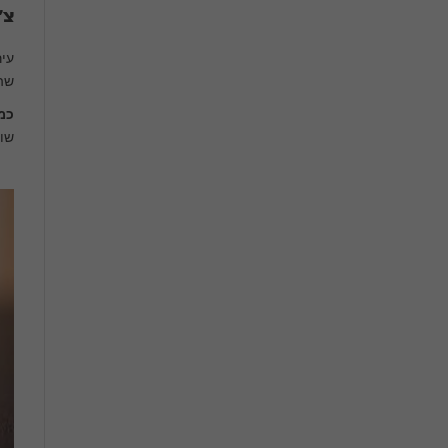
צ'
שהתאמ
כמ
שוברים על ס