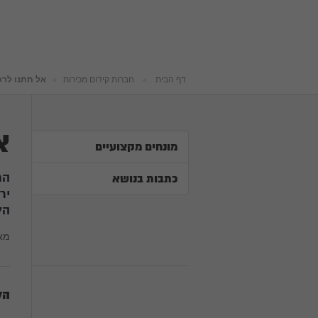
דף הבית
חברות קידום מכירות
אל תתנו לר
א
מונחים מקצועיים
הח
כתבות בנושא
יר
הל
מא
הל