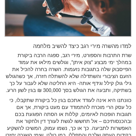
למדו מהשרה מירי רגב כיצד להשיב מלחמה
שרת התרבות והספורט, מירי רגב, ספגה הרבה ביקורת
במהלך ימי מבצע "צוק איתן", וגולשים מילאו את עמוד
הפייסבוק שלה בתגובות נזעמות. השרה בחרה להכיל את
הזעם הציבורי והשתדלה שלא להשתלח חזרה, אך כשהגולש
גילי גולן קילל וגידף אותה- היא החליטה שלא לעבור על כך
בשתיקה, ותבעה את הגולש בסך 300,000 ₪ בגין לשון הרע.
כוונתנו היא אינה לעודד אתכם בגין כל ביקורת שתקבלו, כי
כל עסק הרי מוכרח להתמודד עם מעט ביקורת, אך אם
תגובות הופכות לאיומים, קללות או הסתה הפוגעת בכם
ובהכנסותיכם – אל תחששו לגשת לעורך דין ולחקור את
האפשרות לתביעה. כך או כך, נשמו עמוק, המשיכו להשקיע
בקידום העסק שלכם והתפללו, כמו כולנו, שימי השגרה יחזרו