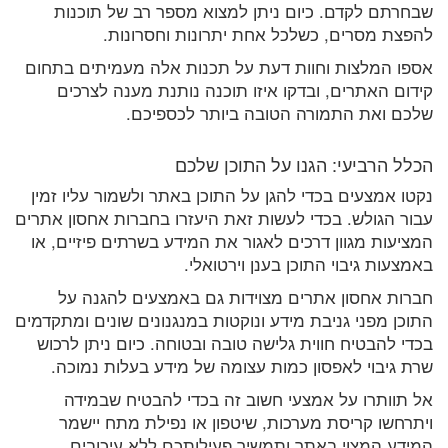
שבחרתם לקדם. כיום ניתן למצוא מספר רב של תוכנות
להפצת מסרים, כשלכל אחת יתרונות וחסרונות.
אספו המלצות וחוות דעת על תכנות אלה מעמיתים בתחום
קידום האתרים, ובדקו איזו תוכנה נותנת מענה לצרכים
שלכם ואת התמורה הטובה ביותר לכספיכם.
הכלל הרביעי: הגנו על התוכן שלכם
נקטו אמצעים בכדי להגן על התוכן באתר ולשמור עליו זמין
עבור הגולש. בכדי לעשות זאת היעזרו בחברות אחסון אתרים
המציעות מגוון דרכים לאגור את המידע בשרתים פיזיים, או
באמצעות גיבוי התוכן בענן וירטואלי.
חברות אחסון אתרים מצוידות גם באמצעים להגנה על
התוכן מפני גניבת מידע ונוקטות במנגנונים שונים ומתקדמים
בכדי להבטיח חווית גלישה טובה ובטוחה. כיום ניתן לרכוש
שרת גיבוי לאפסון כמות עצומה של מידע בעלות נמוכה.
אל תוותרו על אמצעי חשוב זה בכדי להבטיח שבמידה
ויתרחשו קריסת מערכות, שיטפון או נפילת מתח יישמר
המידע המצוי באתר ותמשיך פעילותכם ללא עיכובים