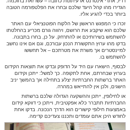
רדיו, אתרי אינטרנט או עיתונות כתובה – עשו זאת בחוכמה.
הגדירו מהו קהל היעד שלכם ובחרו את הפלטפורמה הטובה
ביותר בכדי להגיע אליו.
זכרו כי המפגש הראשון של הלקוח הפוטנציאלי עם האתר
שלכם הוא שיקבע את הרושם, ויהווה גורם מכריע בהחלטתו
להשתמש בשירותיכם או להתרחק. על כן, בחרו בתבונה.
בדקו מהו ערוץ התקשורת הנכון עבורכם, וגם אם אינו נחשב
למיינסטרים אך משרת את מטרתכם – אל תחששו
להשתמש בו.
לבסוף, הישארו עם היד על הדופק ובדקו את תוצאות הקידום
בערוץ שבחרתם, אחת לתקופה. כך למשל: ייתכן וקידום
האתר ברשתות החברתיות יצלע בתחילה אך בהמשך יניב
הישגים, ולכן אין להתייאש במהרה.
או לחילופין, ייתכן וההשקעה הגדולה שלכם ברשתות
החברתיות תתברר כלא אפקטיבית, וייתכן כי דווקא קידום
באמצעות חילופי קישורים הוא הדרך הנכונה. בדקו אחת
לחודש היכן אתם עומדים ותכננו צעדיכם קדימה.