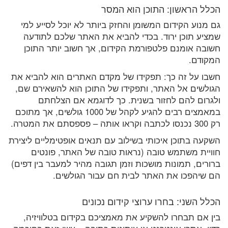
הכלל הראשון: התוכן הוא המסר
גם מנוע הקידום המשומן והחזק ביותר לא יוכל לסייע למי
שמציע תוכן ירוד. בכדי להביא את האתר שלכם לתודעה
חשובה אומנם פלטפורמת הקידום, אך חשוב יותר התוכן
המקודם.
חשבו על זה כך: תפקידו של מקדם האתרים הוא להביא את
הגולשים אל האתר, ותפקידו של התוכן הוא להשאירם שם,
ולגרום להם לחזור בשנית. כך לדוגמא אם הצלחתם
במאמצים רבים להגיע לקהל של 1000 גולשים, אך מתוכם
רק 300 נכנסו לכתבה וקראו אותה – פספסתם את המטרה.
השקעה בתוכן איכותי בשילוב עם תנאים אופטימליים ליצירת
חוויית משתמש טובה (נראות טובה של האתר, פונטים
ברורים, תמונות מושכות וזמן תגובה מהיר למעבר בין דפים)
הם שיהפכו את האתר לבית חם עבור הגולשים.
הכלל השני: בחרו ערוצי קידום נכונים
בין אם תבחרו להשקיע את מאמציכם בקידום בטלוויזיה,