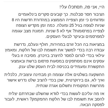
היי, אני פה, תסתכלו עלי!
הציבור חסר סבלנות. כך קובעים סקרים בינלאומיים
ומדווחים כי זמן הצפייה הממוצע במהדורת חדשות היו 8
שניות לצופה בגיל 25 ומעלה. כמה זמן מקדיש הצופה
לצפייה בפרסומות? אף לא 5 שניות. תמונת מצב עגומה
למפרסמים ובעיקר לבעלי העסקים.
במציאות בה הכל זורם במהירות, חולף ונעלם, נדרשת
עבודה רבה בכדי למשוך את תשומת לבו של הלקוח, ומאמץ
עילאי בכדי לגרום למסר להיצרב בזיכרון. מסיבה זו בעלי
עסקים אינם מסתפקים במסעות פרסום ברשת ובאמצעי
התקשורת ומעמידים בכניסה לבית העסק שלט ענק.
ההשקעה בשלטים אלה עצומה הן מבחינה עיצובית, כלכלית
ואיך לא, גם בירוקרטית, שכן בכדי להציב שלט נדרש אישור
מהרשות המקומית ותשלום אגרה שנתית.
אז מה עליכם לעשות בכדי לוודא שהשלט שבחרתם יצליח
להסב את תשומת לבו של הלקוח החמקמק? ראשית, לעבור
לפסקה הבאה.