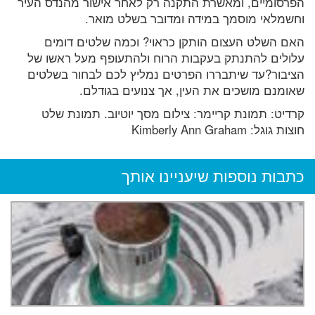
הפרסומיים, ומאשרת התקנה רק לאחר אישור מהנדס העיר
וחשמלאי מוסמך במידה ומדובר בשלט מואר.
האם השלט העצום הותקן כראוי? וכמה שלטים דומים
עלולים להתנתק בעקבות הרוח ולהתעופף מעל ראשו של
הציבור?עד שיתבררו הפרטים נמליץ לכם לבחור בשלטים
שאומנם מושכים את העין, אך צנועים בגודלם.
קרדיט: תמונת קריימר: צילום מסך יוטיוב. תמונת שלט
חוצות גוגל: Kimberly Ann Graham‏
כתבות נוספות שיעניינו אותך