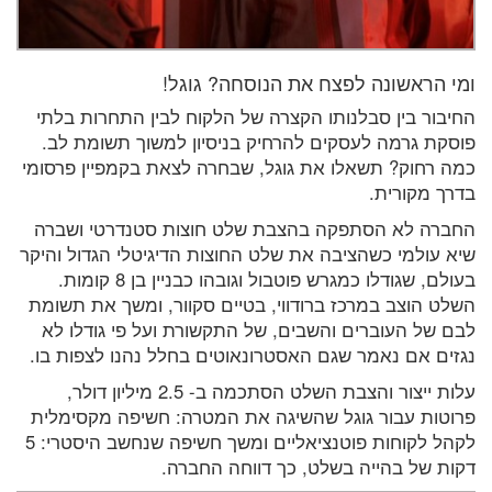
ומי הראשונה לפצח את הנוסחה? גוגל!
החיבור בין סבלנותו הקצרה של הלקוח לבין התחרות בלתי
פוסקת גרמה לעסקים להרחיק בניסיון למשוך תשומת לב.
כמה רחוק? תשאלו את גוגל, שבחרה לצאת בקמפיין פרסומי
בדרך מקורית.
החברה לא הסתפקה בהצבת שלט חוצות סטנדרטי ושברה
שיא עולמי כשהציבה את שלט החוצות הדיגיטלי הגדול והיקר
בעולם, שגודלו כמגרש פוטבול וגובהו כבניין בן 8 קומות.
השלט הוצב במרכז ברודווי, בטיים סקוור, ומשך את תשומת
לבם של העוברים והשבים, של התקשורת ועל פי גודלו לא
נגזים אם נאמר שגם האסטרונאוטים בחלל נהנו לצפות בו.
עלות ייצור והצבת השלט הסתכמה ב- 2.5 מיליון דולר,
פרוטות עבור גוגל שהשיגה את המטרה: חשיפה מקסימלית
לקהל לקוחות פוטנציאליים ומשך חשיפה שנחשב היסטרי: 5
דקות של בהייה בשלט, כך דווחה החברה.