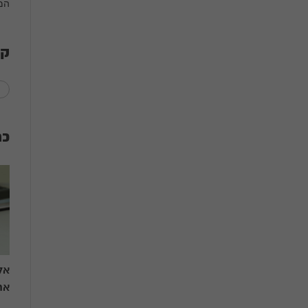
המ
קט
כת
אל
את