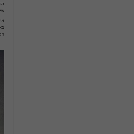
מנת
שיו
אין
באי
הפר