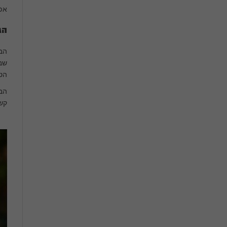
אפש
הג
הבח
שבי
הטל
הבח
קש