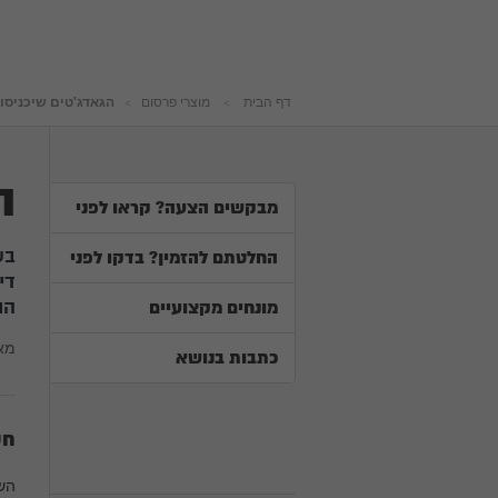
דף הבית
מוצרי פרסום
הגאדג'טים שיכניסו
ה
מבקשים הצעה? קראו לפני
בש
החלטתם להזמין? בדקו לפני
די
הו
מונחים מקצועיים
מא
כתבות בנושא
חש
השי