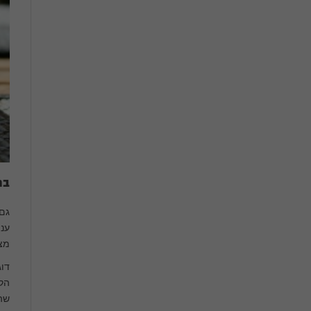
בח
גם 
עני
מצ
דוג
הקו
שהו