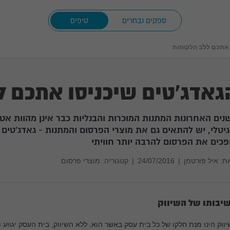
ספקים נבחרים
טיפים
 אתכם ללב הלקוחות
גאדג'טים שיכניסו אתכם ל
נים האחרונות המתנות המוכרות והבנליות כבר אינן מהוות אט
גיטלי, יש להתאים גם את מוצרי הפרסום והמתנות - גאדג'טי
פכים את הפרסום להרבה יותר חוויתי
ת:
איל פורטמן
|
24/07/2016
|
קטגוריה: מוצרי פרסום
יבותו של השיווק
ווק הינו מנת חלקו של כל בית עסק באשר הוא. ללא השיווק, בית העסק יגווע ו