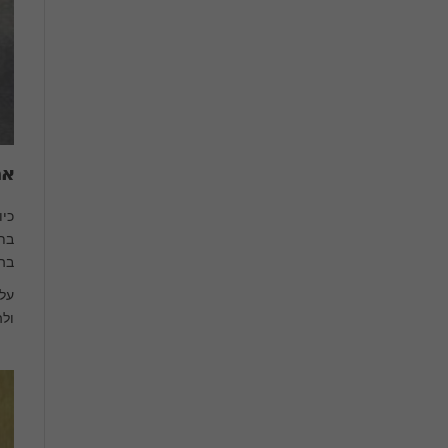
אמ
כיו
בתש
בהם
על 
ולה