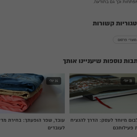
פתחות וכך גם בתודעה.
גוריות קשורות
מוצרי פרסום
בות נוספות שיעניינו אותך
21 יולי
14 יולי
בום מיוחד לעסק: הדרך להנציח
עובד, שפר הופעתך: בחירת מדי
 פעילותכם
לעובדים