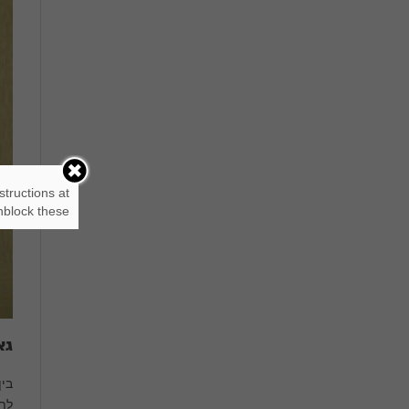
structions at
block these.
גא
בין
לתל