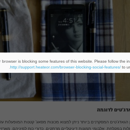
 browser is blocking some features of this website. Please follow the in
http://support.heateor.com/browser-blocking-social-features/
to un
דג’טים לדוגמה
 הגאדג’טים המסקרנים ביותר ניתן למצוא מכונות מסאג’ קטנות המופעלות על ס
ות במקלחת, אלבומי תמונות דיגיטליים מרתקים, כדורי כוח למיניהם, מארזי 