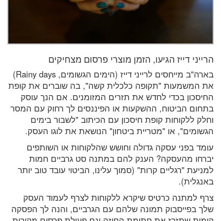
הרייני דייז הגיעו, הזמן מוצרי פרסום מצחיקים
בארה"ב מייחסים לרייני דייז (הימים הגשומים, Rainy days)
את המשמעות "תקופה כלכלית קשה", בה שוברים את קופת
החיסכון בכדי לחדש את תזרים המזומנים. אם הנך עוסק
בתחום הביטוח, ההשקעות או הפיננסים לך רחוק עם המסר
וחלק ללקוחות קופת חיסכון עם הכיתוב "לשבור בימים
הגשומים", או "מטריית ביטחון" הנושאת את לוגו העסק.
עומד בפני עסקה גדולה וחושש שהלקוחות או השותפים
יברחו מהעסקה? הענק להם במתנה סט גרביים חמות
למניעת "רגליים קרות" (סמוך עלינו, הביטוי עובד טוב יותר
באנגלית).
צרף למתנה כרטיס שיקרא ללקוחות לצרף לעמוד העסק
שלך בפייסבוק תמונה שלהם עם הגרביים, והנה לך הפסקה
קומית שתזרז את חתימת החוזה וגם פעולת פרסום מקורית