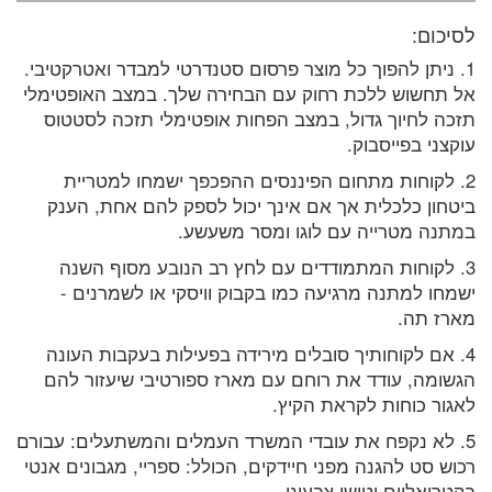
לסיכום:
1. ניתן להפוך כל מוצר פרסום סטנדרטי למבדר ואטרקטיבי.
אל תחשוש ללכת רחוק עם הבחירה שלך. במצב האופטימלי
תזכה לחיוך גדול, במצב הפחות אופטימלי תזכה לסטטוס
עוקצני בפייסבוק.
2. לקוחות מתחום הפיננסים ההפכפך ישמחו למטריית
ביטחון כלכלית אך אם אינך יכול לספק להם אחת, הענק
במתנה מטרייה עם לוגו ומסר משעשע.
3. לקוחות המתמודדים עם לחץ רב הנובע מסוף השנה
ישמחו למתנה מרגיעה כמו בקבוק וויסקי או לשמרנים -
מארז תה.
4. אם לקוחותיך סובלים מירידה בפעילות בעקבות העונה
הגשומה, עודד את רוחם עם מארז ספורטיבי שיעזור להם
לאגור כוחות לקראת הקיץ.
5. לא נקפח את עובדי המשרד העמלים והמשתעלים: עבורם
רכוש סט להגנה מפני חיידקים, הכולל: ספריי, מגבונים אנטי
בקטריאליים וטישו צבעוני.