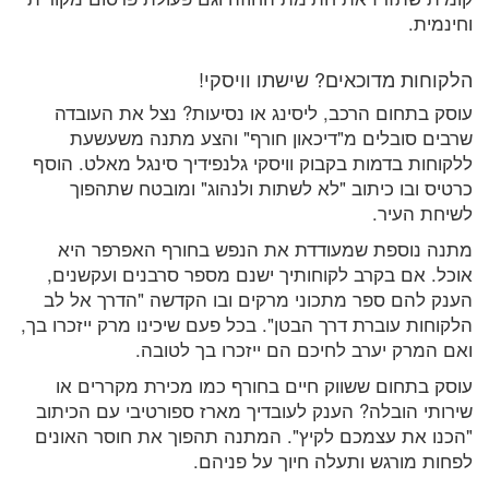
וחינמית.
הלקוחות מדוכאים? שישתו וויסקי!
עוסק בתחום הרכב, ליסינג או נסיעות? נצל את העובדה
שרבים סובלים מ"דיכאון חורף" והצע מתנה משעשעת
ללקוחות בדמות בקבוק וויסקי גלנפידיך סינגל מאלט. הוסף
כרטיס ובו כיתוב "לא לשתות ולנהוג" ומובטח שתהפוך
לשיחת העיר.
מתנה נוספת שמעודדת את הנפש בחורף האפרפר היא
אוכל. אם בקרב לקוחותיך ישנם מספר סרבנים ועקשנים,
הענק להם ספר מתכוני מרקים ובו הקדשה "הדרך אל לב
הלקוחות עוברת דרך הבטן". בכל פעם שיכינו מרק ייזכרו בך,
ואם המרק יערב לחיכם הם ייזכרו בך לטובה.
עוסק בתחום ששווק חיים בחורף כמו מכירת מקררים או
שירותי הובלה? הענק לעובדיך מארז ספורטיבי עם הכיתוב
"הכנו את עצמכם לקיץ". המתנה תהפוך את חוסר האונים
לפחות מורגש ותעלה חיוך על פניהם.