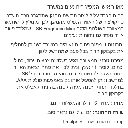
מאוור אישי המפיץ ריח נעים במשרד
החום הכבד עלול ליצור הרגשת מחנק שתתגבר נוכח היעדר
סירקולציה של האוויר הנפלט מהמזגן. לכן, מומלץ להשתמש
במאוורר השולחני מדגם USB Fragrance Mini שמלבד פיזור
אוויר מפזר גם ניחוחות נעימים.
יתרונותיו
: מפזר ניחוחות נעימים במשרד כשניתן להחליף
את בקבוקון הריח בכל פעם שמתחשק לגוון.
מפרט טכני
: המאוורר מגיע בשלושה צבעים: ירוק, כחול
וכתום. קוטרו 11 אינץ' וניתן לכוון את פתחי יציאת האוויר
מטה ומעלה לנוחיות מרבית. הוא מתחבר בכבל USB
למחשב וניתן להפעיל אותו גם באמצעות סוללות AAA.
בחלקו התחתון ישנה מגירה קטנה בה ניתן לאכלס את
בקבוקון הריח.
מחיר
: מחירו 16 דולר והמשלוח חינם.
שורה תחתונה
: גם יעיל וגם נראה טוב.
קרדיט תמונה: אתר focalprice.