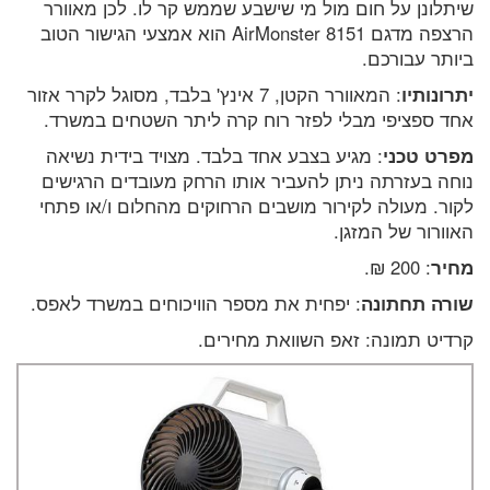
שיתלונן על חום מול מי שישבע שממש קר לו. לכן מאוורר
הרצפה מדגם 8151 AirMonster הוא אמצעי הגישור הטוב
ביותר עבורכם.
יתרונותיו
: המאוורר הקטן, 7 אינץ' בלבד, מסוגל לקרר אזור
אחד ספציפי מבלי לפזר רוח קרה ליתר השטחים במשרד.
מפרט טכני
: מגיע בצבע אחד בלבד. מצויד בידית נשיאה
נוחה בעזרתה ניתן להעביר אותו הרחק מעובדים הרגישים
לקור. מעולה לקירור מושבים הרחוקים מהחלום ו/או פתחי
האוורור של המזגן.
מחיר
: 200 ₪.
שורה תחתונה
: יפחית את מספר הוויכוחים במשרד לאפס.
קרדיט תמונה: זאפ השוואת מחירים.