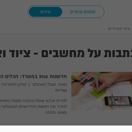
ספקים נבחרים
טיפים
ציוד ואביזרים
תבות על מחשבים - ציוד וא
חדשנות 2016 במשרד: הכלים הטכנולוגיים שישנו את עבודתכם
מאת: ענבל ראוכורגר
|
עודכן לאחרונה: 06/04/2016
ושירות
להכיר את חמשת החידושים הטכנולוגיים
פשוט ומהנה.