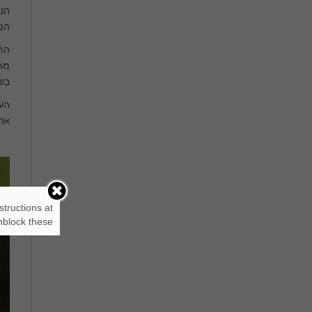
המ
התק
מתח
בשע
הער
ארי
structions at
block these.