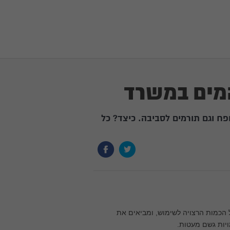
המים במשרד
ח וגם תורמים לסביבה. כיצד? כל
במים. בכל שנה נצרכים 170 מיליון מ"ק מעל הכמות הרצויה לשימוש, ומביאים את
יות גשם מעטות.