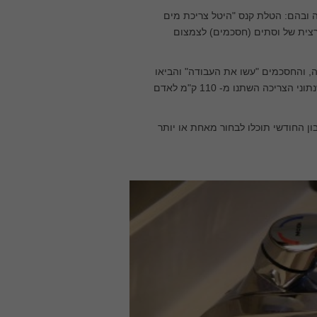
ובהם: הטלת קנס "היטל צריכת מים
רצית של וסתים (חסכמים) לצמצום
עותית בצריכה, והחסכמים "עשו את העבודה" והביאו
גם הם לשינוי בצריכה, כך שבתוך שנה לערך ניתן היה לראות שיפור משמעותי כשנתוני הצריכה השתנו מ- 110 ק"מ לאדם
ן החודשי תוכלו לבחור מאחת או יותר