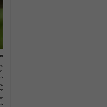
שי
ומה
לפנ
שימ
הני