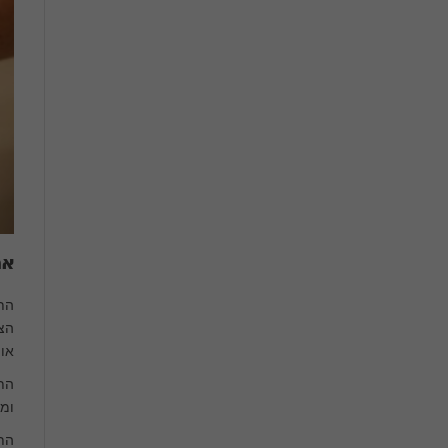
אמ
הת
או ר
התק
ומפ
הת