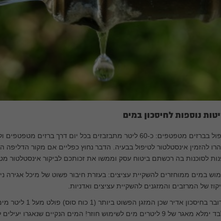
טות נוספות לחיסכון במים
טיפול בברזים מטפטפים: כ-60 ליטר מתבזבזים בכל יום דרך ברז
רו להזמין אינסטלטור לטיפול בבעיה. הדבר נחוץ כפליים אם מקור הדליפה ה
ות לסוכנות בה רכשתם ביטוח עסק וממשו את זכותכם לביקור אינסטלטור מ
וש במים ממוחזרים להשקיית עציצים: בעזרת חיבור פשוט של מיכל אגירה 
קוז של המרזבים והמזגנים להשקיית עציצים ואדניות.
מדובר בחיסכון אדיר שכ
בלבד ימלא מאגר של 9 ליטרים מים לשימוש חוזר! המים הנקיים שנאגרו 