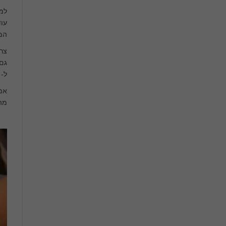
למ
עוד
המ
ל- 92 ק"מ
אם 
מה