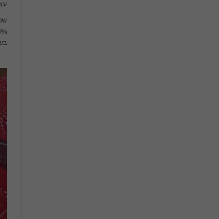
עצי
שטפ
בשי