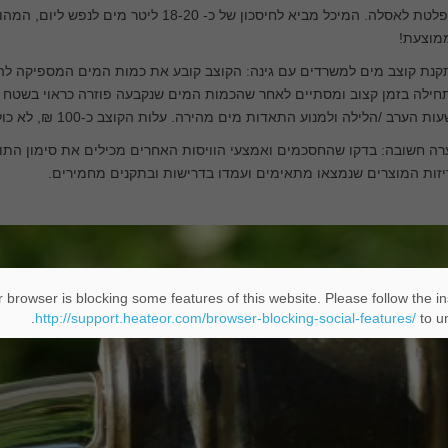
מוצעת!
נת קוצב מים למשרדים עם גינה: הקוצב קובע את כמות המים המספיקה להשק
ילה בזמן קצוב ומסתיים לאחר שהכמות המים שנקבעה פוזרה כראוי בשטח ה
ות הערב /הלילה ולמנוע התאדות מים מהירה. עלות הקוצב כ-100 ₪, לא כולל התקנה.
ה חשובה: בדקו שהחסכמים ואמצעי הוויסות האחרים מכילים את סימון התו 
זות המוצרים שנמצאו מתאימים ועמדו בדרישות ובתקנים מחמירים.
 browser is blocking some features of this website. Please follow the in
http://support.heateor.com/browser-blocking-social-features/
to un