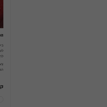
הכ
ביכ
לשי
להם
צעד
הגד
קט