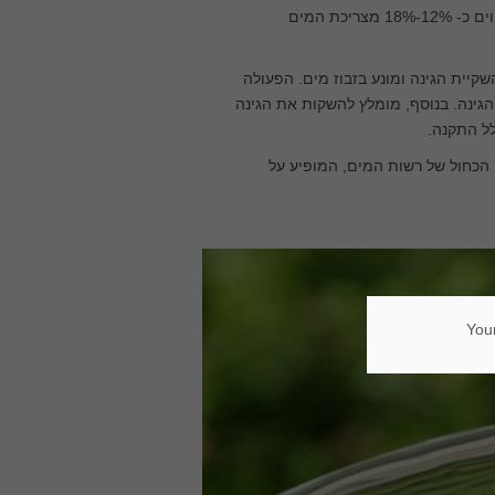
הנפלטת לאסלה. המיכל מביא לחיסכון של כ- 18-20 ליטר מים לנפש ליום, המהווים כ- 12%-18% מצריכת המים
יית הגינה ומונע בזבוז מים. הפעולה
גינה. בנוסף, מומלץ להשקות את הגינה
הכחול של רשות המים, המופיע על
Your