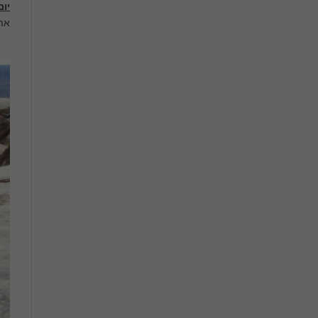
יום
את