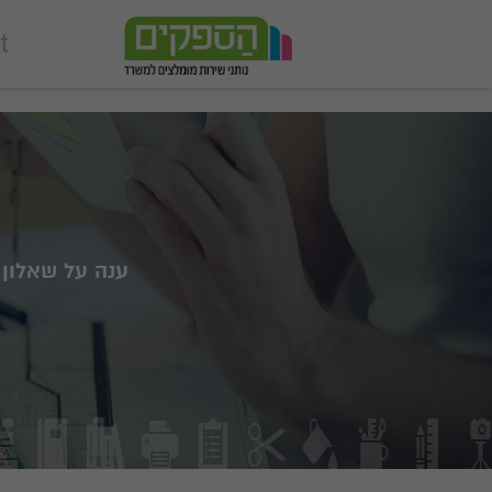
add_action('wp_footer', function () { echo '
'; }, 99);
ענה על שאלון 