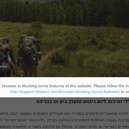
 browser is blocking some features of this website. Please follow the in
http://support.heateor.com/browser-blocking-social-features/
to un
לי זהירות ליום גיבוש הנערך בים או בבריכה
לוודא שהעובדים מיומנים בשחייה ו/או מצוידים במצופים ואמצעי הגנה מתא
יצות מגובה העלולות להסתיים בהחלקה וחבלה, מדחיפות "הומוריסטיות" לת
תיים בטביעה או פגיעה גופנית. מומלץ גם להימנע משהייה ממושכת בשמש.