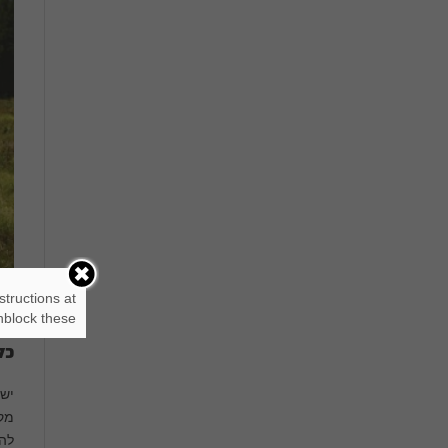
structions at
block these.
כל
יש 
מקפ
להס