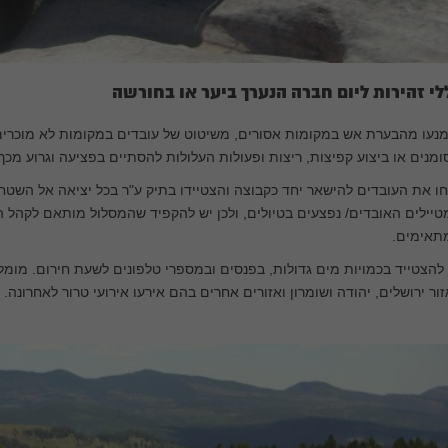
לי זהירות ליום חברה הנערך ביער או בחורשה
נעו מהבערת אש במקומות אסורים, משיטוט של עובדים במקומות לא מוכרים א
מנים או ביצוע קפיצות, ריצות ופעולות העלולות להסתיים בפציעה וגרוע מכך.
ו את העובדים להישאר יחד כקבוצה והצטיידו בתיק ע"ר בכל יציאה אל השט
יילים האובדים/ נפצעים בטיולים, ולכן יש להקפיד שהמסלול מותאם לקהל 
תאימים.
להצטייד בכמויות מים גדולות, בפנסים ובמספרי טלפונים לשעת חירום. מומל
ור ירושלים, יהודה ושומרון ואזורים אחרים בהם אירעו אירועי טרור לאחרונה.