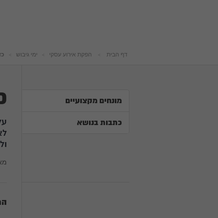
דף הבית
הפקת אירוע עסקי
ימי גיבוש
כד
כ
מונחים מקצועיים
על
כתבות בנושא
לא
ול
מא
הת