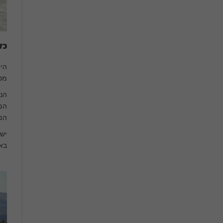
כל
הימ
מסו
הנח
המט
המ
יש 
באז