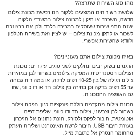
מהו סוג השירות שתרצה?
שלושת השירותים המוצעים ללקוח הם רכישת מכונת צילום
חדשה, השכרה או תיקון למכונה צילום במשרדי הלקוח.
ישנם נותני שירות שעוסקים במכירה בלבד ולכן אם ברצונכם
לשכור או לתקן מכונת צילום – יש לציין זאת בשיחת הטלפון
ולוודא שהשירות אפשרי.
באיזו מכונת צילום אתם מעוניינים?
הדגמים בשוק רבים ונחלקים לשני סוגים עיקריים: מכונת
הצילום הסטנדרטית המפיקה צילומים בשחור לבן במהירות
צילום רגילה של בין 10-25 דפים לדקה, או במהירות גבוהה
עד 55 דפים בדקה וכן בחירה בין צילום חד או דו כיווני, שזו
גם האופציה החסכונית.
מכונת צילום מתקדמת כוללת פונקציות כגון: הפקת צילום
בשחור לבן וצבעוני, צילום חד ודו כיווני, שליפת דפים
אוטומטית, חיבור לפקס ולסורק, הזנת נתונים אל הזיכרון
בעזרת חיבור USB, חיבור לרשת האינטרנט ושליחת העתק
מהחומר הנסרק אל כתובת מייל.