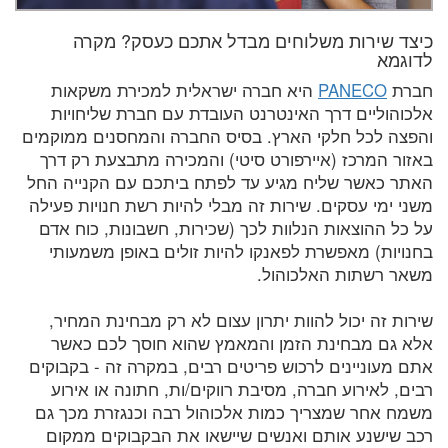
כיצד שירות משלוחים מבדל אתכם כעסק? מקרה
לדוגמא
חברת
PANECO
היא חברה ישראלית למכירת משקאות
אלכוהוליים דרך האינטרנט העובדת עם חברת שליחויות
והפצה לכל חלקי הארץ. בסיס החברה והמחסנים ממוקמים
באזור המרכז (איירפורט סיטי) והמכירה מתבצעת רק דרך
האתר כאשר שליח מגיע עד לפתח ביתכם עם הקנייה החל
משני ימי עסקים. שירות זה מבלי להיות רשת חנויות פעילה
על כל ההוצאות הנלוות לכך (שכירות, חשבונות, כוח אדם
בחנויות) מאפשרת לפאנקו להיות זולים באופן משמעותי
משאר רשתות האלכוהול.
שירות זה יכול להוות יתרון עצום לא רק מבחינת המחיר,
אלא גם מבחינת הזמן והמאמץ שהוא חוסך לכם כאשר
אתם מעוניינים לרכוש פריטים רבים, במקרה זה - בקבוקים
רבים, לאירוע חברה, מסיבת רווקים/ות, חתונה או אירוע
משמח אחר שמצריך כמות אלכוהול רבה וכנגזרת מכך גם
רכב שישנע אותם ואנשים שיישאו את הבקבוקים ממקום