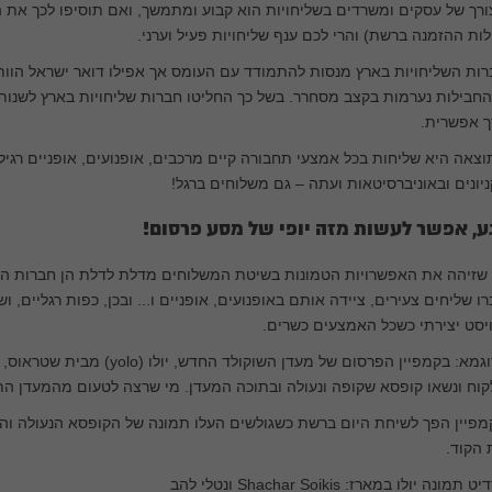
רך של עסקים ומשרדים בשליחויות הוא קבוע ומתמשך, ואם תוסיפו לכך את 
ות ההזמנה ברשת) והרי לכם ענף שליחויות פעיל וערני.
ות השליחויות בארץ מנסות להתמודד עם העומס אך אפילו דואר ישראל הוותיק
חבילות נערמות בקצב מסחרר. בשל כך החליטו חברות שליחויות בארץ לשנות
ך אפשרית.
צאה היא שליחות בכל אמצעי תחבורה קיים מרכבים, אופנועים, אופניים רגיל
יונים ובאוניברסיטאות ועתה – גם משלוחים ברגל!
ע, אפשר לעשות מזה יופי של מסע פרסום!
 שזיהה את האפשרויות הטמונות בשיטת המשלוחים מדלת לדלת הן חברות הפר
ו שליחים צעירים, ציידה אותם באופנועים, אופניים ו... ובכן, כפות רגליים,
יסט יצירתי כשכל האמצעים כשרים.
לדוגמא: בקמפיין הפרסום של מעדן ה
וח ונשאו קופסא שקופה ונעולה ובתוכה המעדן. מי שרצה לטעום מהמעדן ה
פיין הפך לשיחת היום ברשת כשגולשים העלו תמונה של הקופסא הנעולה והת
 הקוד.
 תמונה יולו במארז: Shachar Soikis ונטלי להב