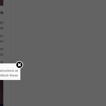
מא
חבר
שהג
הל
הא
השי
מפר
קרדי
structions at
block these.