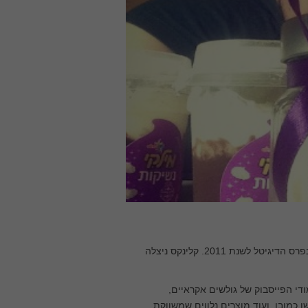
גם חברת קלינקס (Kleenex) יצאה בקמפיין שהוא לא פחות מגאוני וזכתה בגינו בפרס הדיגיטל לשנת 2011. קלינקס ניצלה
די הפייסבוק של גולשים אקראיים,
כמובן, ועוד מוצרים נלווים שמשווקת