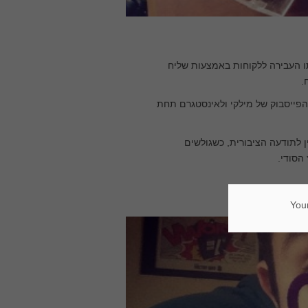
תו העבירה ללקוחות באמצעות שליח
.
ייסבוק של מילקי ולאינסטגרם תחת
ן לתודעה הציבורית, כשגולשים
הסודי.
Your