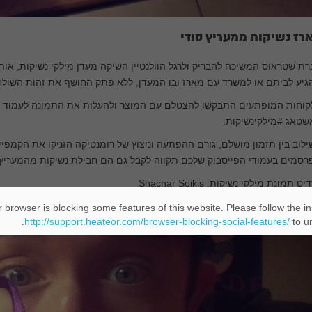
רז נשיקות ממעריץ סודי
ת שטראוס המשיכה להבריק ולרגל הוולנטיין השיקה מעדן מילקי נשיקות, או
יע לביתם או למשרד עם מארז ובו המעדן, ללא פתק החושף את זהות השולח
קוחות המופתעים התבקשו להצטלם עם המוצר ולהעלות את התמונה לעמוד הפ
שטאג #מילקינשיקות.
לוב בין תזמון מושלם, גורם ההפתעה וניצוץ של רומנטיקה הזניקו את הקמפיי
סמים בעמודי הפייסבוק שלכם תקווה לקבל גם הם חבילת נשיקות מהמעריץ 
ט תמונת מילקי נשיקות: Shachar Soikis
 browser is blocking some features of this website. Please follow the in
http://support.heateor.com/browser-blocking-social-features/
to un