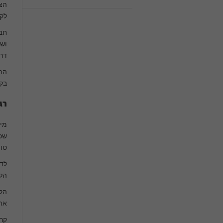
הצו
לקל
חבר
ושה
דר
התו
בקנ
רג
מי
שכר
טוו
הלק
הקמ
את
קרדיט