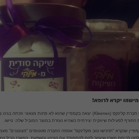
ישהו יקרא לרופא!
החורף לפעילות שיווקית יצירתית כשהיא נעזרת במוצר המוביל שלה: טישו.
פיין שנקרא "תרגישו טוב מקלינקס" אספה החברה סטטוסים "מצונננים" מעמו
חה לביתם מארז שיעזור להם להתמודד עם הצינון והשפעת. המארז הכיל טישו 