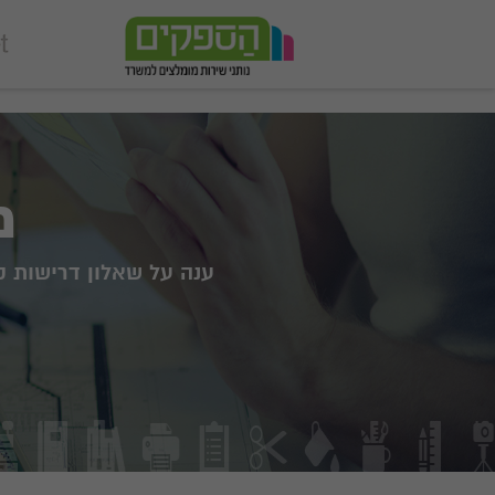
add_action('wp_footer', function () { echo '
'; }, 99);
מ
ענה על שאלון דרישות 