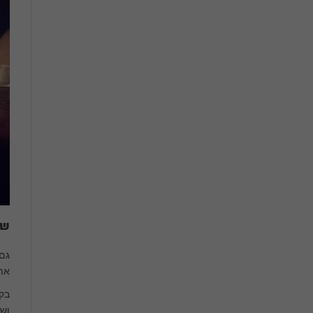
שמ
את 
בקמ
ושל