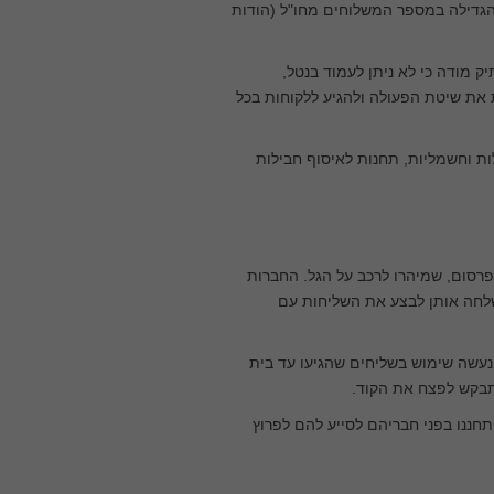
הגדילה במספר המשלוחים מחו"ל (הודות
 מודה כי לא ניתן לעמוד בנטל,
 את שיטת הפעולה ולהגיע ללקוחות בכל
ות וחשמליות, תחנות לאיסוף חבילות
סום, שמיהרו לרכב על הגל. החברות
 ושלחה אותן לבצע את השליחות עם
שוקולד החדש, יולו (yolo) מבית שטראוס, נעשה שימוש בשליחים שהגיעו עד בית
תבקש לפצח את הקוד.
חננו בפני חבריהם לסייע להם לפרוץ