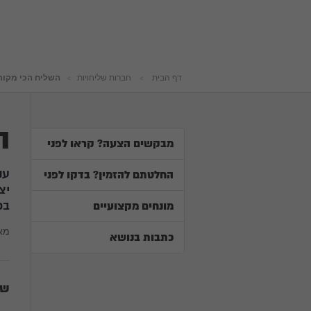
דף הבית
חברות שליחויות
השליח הכי מקור
ה
מבקשים הצעה? קראו לפני
ענ
החלטתם להזמין? בדקו לפני
יצ
בכ
מונחים מקצועיים
מא
כתבות בנושא
של