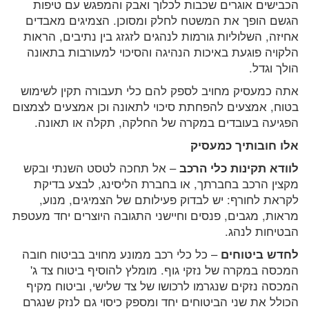
הכבישים אוגרים שכבות לכלוך ואבק והמפגש עם טיפות
הגשם הופך את המשטח לחלק ומסוכן. הצמיגים מאבדים
אחיזה, השלוליות גורמות לנהגים לזגזג בין נתיבים, הראות
הלקויה פוגעת באיכות הנהיגה והסיכוי למעורבות בתאונה
הולך וגדל.
אתה כמעסיק מחויב לספק להם כלי תעבורה תקין לשימוש
בטוח, אמצעים להפחתת סיכוי לתאונה וכן אמצעים לצמצום
הפגיעה בעובדים במקרה של החלקה, תקלה או תאונה.
אלו חובותיך כמעסיק
לוודא תקינות כלי הרכב
– אל תחכה לטסט השנתי ובקש
מקצין הרכב בחברתך, או בחברת הליסינג, לבצע בדיקת
לקראת לחורף: יש לבדוק פעילותם של הצמיגים, מנוע,
מראות, מגבים, פנסים וחיישני התגובה היוצרים יחד מעטפת
הבטיחות לנהג.
לחדש ביטוחים
– כל כלי רכב ממונע מחויב בביטוח חובה
המכסה במקרה של נזקי גוף. מומלץ להוסיף ביטוח צד ג'
המכסה נזקים שנגרמו לרכושו של צד שלישי, וביטוח מקיף
הכולל את שני הביטוחים יחד ומספק כיסוי גם לנזק שנגרם