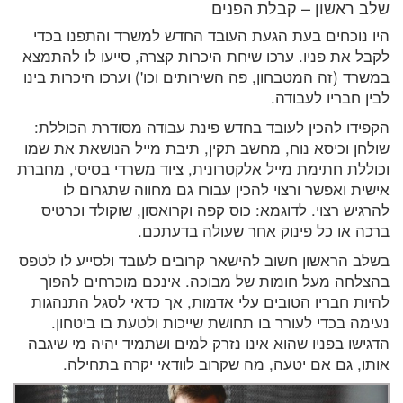
שלב ראשון – קבלת הפנים
היו נוכחים בעת הגעת העובד החדש למשרד והתפנו בכדי
לקבל את פניו. ערכו שיחת היכרות קצרה, סייעו לו להתמצא
במשרד (זה המטבחון, פה השירותים וכו') וערכו היכרות בינו
לבין חבריו לעבודה.
הקפידו להכין לעובד בחדש פינת עבודה מסודרת הכוללת:
שולחן וכיסא נוח, מחשב תקין, תיבת מייל הנושאת את שמו
וכוללת חתימת מייל אלקטרונית, ציוד משרדי בסיסי, מחברת
אישית ואפשר ורצוי להכין עבורו גם מחווה שתגרום לו
להרגיש רצוי. לדוגמא: כוס קפה וקרואסון, שוקולד וכרטיס
ברכה או כל פינוק אחר שעולה בדעתכם.
בשלב הראשון חשוב להישאר קרובים לעובד ולסייע לו לטפס
בהצלחה מעל חומות של מבוכה. אינכם מוכרחים להפוך
להיות חבריו הטובים עלי אדמות, אך כדאי לסגל התנהגות
נעימה בכדי לעורר בו תחושת שייכות ולטעת בו ביטחון.
הדגישו בפניו שהוא אינו נזרק למים ושתמיד יהיה מי שיגבה
אותו, גם אם יטעה, מה שקרוב לוודאי יקרה בתחילה.