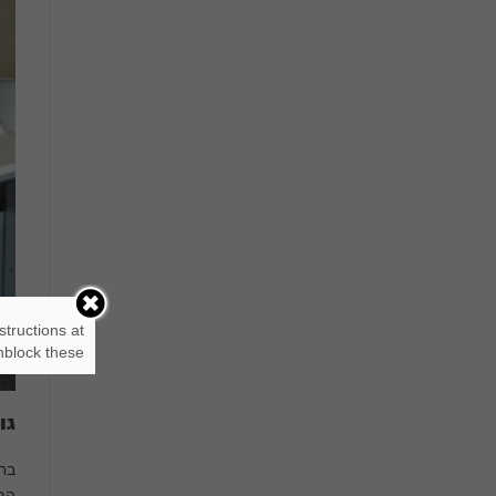
structions at
block these.
גו
המושב, ו- 50 ס"מ עומק.