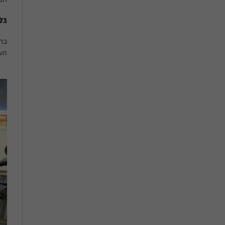
גל
העש