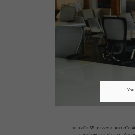
Your
בחרו בכיסא שמידותיו המינימליות הן: 117 ס"מ גובה, 60 ס"מ גובה גב הכיסא, 46 ס"מ רוחב המשענת, 55 ס"מ רוחב