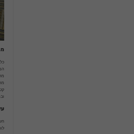
מח
כל 
מחו
מחי
קטג
ובמ
על
חשו
לוו