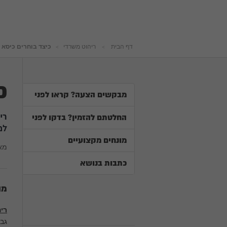
דף הבית
ריהוט משרדי
כיצד בוחרים כיסא
כ
מבקשים הצעה? קראו לפני
רי
החלטתם להזמין? בדקו לפני
למ
מונחים מקצועיים
מא
כתבות בנושא
מה
רי
גבכם? הנה 6 הפרמט