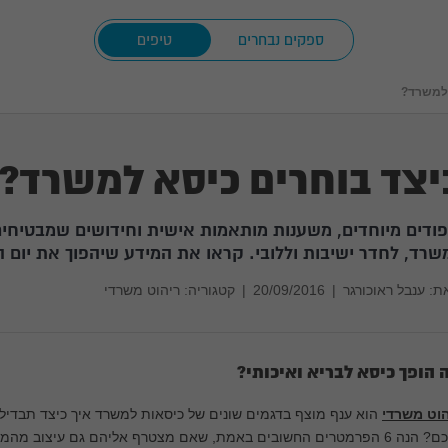
ספקים נבחרים
טיפים
 למשרד?
יצד בוחרים כיסא למשרד?
פודים מיוחדים, משענות מותאמות אישית וחידושים שמבטיחים
שרד, לחדר ישיבות וללובי. קראו את המידע שיהפוך את יום 
ת:
ענבל ראוכורגר
|
20/09/2016
|
קטגוריה: ריהוט משרדי
 הופך כיסא לבריא ואיכותי?
הוט משרדי
הוא ענף מוצף בדגמים שונים של כיסאות למשרד איך כיצד תבדילו ב
רים החשובים באמת, שאם מצטרף אליהם גם עיצוב מהמם – תדעו שהשגתם הכל.