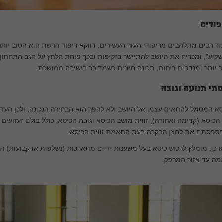
פודים
ד רבים מתלהבים מריפודי העור העשירים, דווקא ריפוד הרשת הוא הטוב יות
קוע", ומכריח את היושב להתיישר בזקיפות ובכך פוחת הלחץ על הגב התחתון.
 יותר ומנדפים ריחות, תכונה חיונית כשמדובר בישיבה ממושכת.
סתי תנועה וגובה
א המסוגל להתאים עצמו אל היושב ולא להפך הוא הבחירה הנכונה, ולכן העדיפו
הכיסא (קדימה ואחורה), זווית מושב הכיסא וגובה הכיסא, כולל בולם זעזועי
ספסתם את לחצן הבקרה בעת התאמת זווית הכיסא.
 כן, מומלץ לרכוש כיסא בעל משענות ידיים מתארכות (נשלפות או קבועות) 
מה עד אזור המרפק.