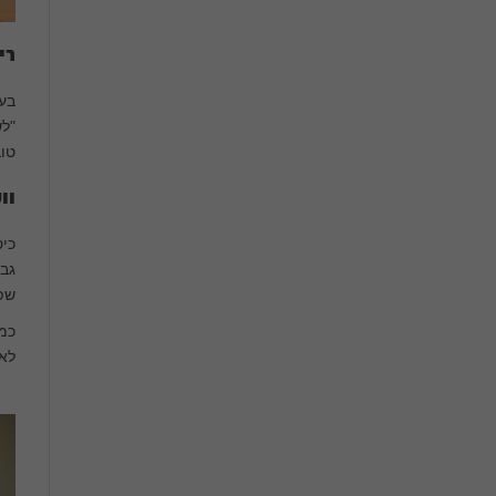
רי
בעו
"לש
טוב
וו
כיס
גב 
שפ
כמו
לא