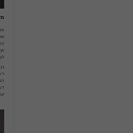
מא
מאר
שתת
התמ
אך 
לצי
בנו
ריה
המו
דוג
עמו