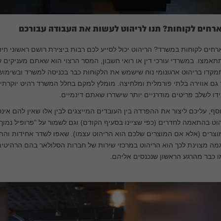
רחים לקוחות? תנו לריהוט לעשות את העבודה עבורכם
חים לקוחות במשרד? הריהוט יכול לסייע לכם רבות ביצירת רושם ראשוני חיו
אמצו. במשרדי עורכי דין או רואי חשבון, המסר הרצוי הוא שאתם מעניקים שי
קדו בריהוט ארגונומי נוח שישמש את הלקוחות כבר בכניסה למשרד ובשימו
גם אווירה בלתי פורמלית ומלחיצה. מומלץ למקם בחלל המשרד רהיט יוקרתי ומ
דו לשלב פריטים מודרניים יותר שישדרו שאתם דינמיים.
סף, עליכם ליצור את ההפרדה בין העובדים המייצגים לבין אלו שאין להם אי
וט בהתאמה לחדרים (כפי שציינו בסעיף הקודם) וגם לשמור על "פרופיל נמוך
צרים (אלא אם המוצרים שלכם הוא הריהוט עצמו). שאפו לשדר אחידות והת
מה מצוינת לכך הוא הריהוט במרכזי שירות של חברות הסלולאר בהם הרהיט
 כבר מהרגע הראשון שנכנסים אליהם.