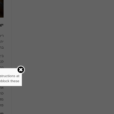
יצ
רי
יהי
בהת
בי
לכמ
ברה
בשי
structions at
block these.
חלל
לחי
מדפ
פתר
מש