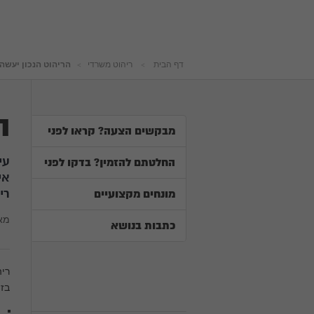
דף הבית
ריהוט משרדי
הריהוט הנכון יעשה
ה
מבקשים הצעה? קראו לפני
עי
החלטתם להזמין? בדקו לפני
אי
רי
מונחים מקצועיים
מא
כתבות בנושא
רי
בז