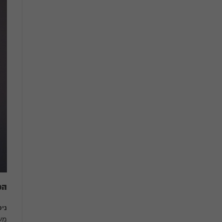
הכ
ניס
מעד