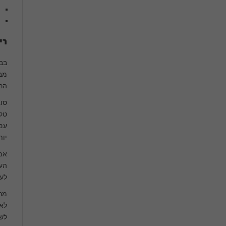
רי
בב
מבו
הרו
סוג
טק,
עם 
יו
אם 
העו
לעב
מר
לא 
לשו