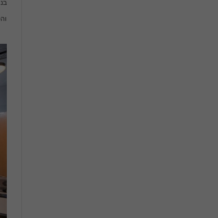
בנו
והט