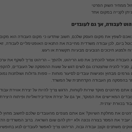
זול ממחיר השוק הפרטי
ניתן לקנייה במקום אחד
הוט לעבודה, אך גם לעובדים
ואכם לשפץ את מקום העסק שלכם, חשוב שתדעו כי מקום העבודה הוא מקום 
טל ביום, לכן עבודה משרדית מחייבת את התנאים האופטימליים לעבודה, זא
ח ולמנוע חיכוכים הנובעים מבעיות תקשורת או רעש.
 העבודה אמור להכתיב את סוג הריהוט, ולהפך – הריהוט צריך לשקף את ערכ
 סביר להניח שתצטרכו גם לשים דגש על שעות ההפסקה של העובדים, להקפיד
גורמים מבחוץ ופגישות עובדים לסיעור מוחות – ספות גדולות ושולחנות נמוכי
תר בהפסקה מן העבודה הקדחתנית של המשרד.
אתם מרהטים מוקד שירות לקוחות, הדגש צריך להיות על יצירת אווירת עבודה
בדים המאיישים את המוקד, אך גם על יצירת אינדיבידואליות ופיתוח היצירתי
וד בכוורת יצרנית.
הטים את מחלקת השיווק? אם אתם מצפים מהעובדים שלכם לחשוב מחוץ לקופ
יעביר את המסר בצורה נכונה ולא ייתן להם שום השראה. ברוב המשרדים הד
וקים משתנים וקצב עבודה גבוה, הריהוט צריך לאפשר לעובדים לנוע בחופשיו