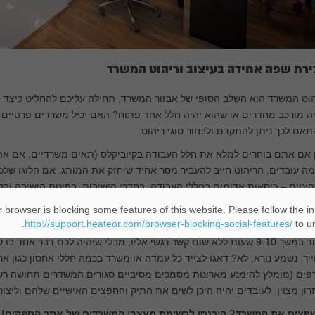
ירת שפה אחידה בעיצוב וריהוט המשרד
הוט המשרד הוא השלב הסופי של אבזור המשרד, תחילה עליכם להחליט כיצד
ה מורכב מחדרים או שהוא יהיה חלל אחד פתוח? האם יכיל משרדים פרטיים 
אם לכך ניתן להתקדם ולבחור סוגי ריהוט.
ן אם אתם בוחרים למלא את חלל העבודה בקיוביקלס (תאים משרדיים, אם א
ה עובדים, הריהוט חייב להעביר מסר אחיד שיחזק את המותג. אם הלוגו שלכ
יטים – כיסאות אדומים בחללי העבודה, בחדרי הישיבות, בפינות הישיבה וב
רותים וכיו"ב.
 browser is blocking some features of this website. Please follow the in
http://support.heateor.com/browser-blocking-social-features/
to un
י אחסון גם הם משמעותיים לעבודה פרודוקטיבית, אך נוטים להתעלם מהם 
אחד במשך 9-10 שעות ללא שום קשר רגשי אליו, מבלי שיהיה לכם דבר אחד
יך. נשמע נורא, לא? דאגו לצייד כל עמדה או משרד בכמה חללי אחסון כגון אר
ים (מומלץ להימנע מארונות מסמכים מסיביים סגורים המשדרים תחושה רשמ
ון מצוין. לעובדים יהיה היכן לשים את התיק והחפצים האישיים שלהם וליצו
פצים את המשרד? היכנסו לרשימת מעצבי המשרדים של אתר הספקים!