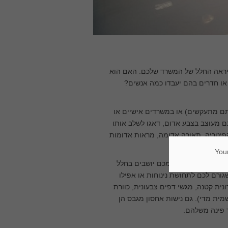
 יראה החלל של המשרד שלכם. האם הוא
או חדרים בהם יעבדו כמה אנשים?
תם מתעקשים) או במשרדים אישיים או
ם מעוצב בצבע אדום, דאגו לשלב אותו
קפיטריה, תאורה אדומה, מראות אדומות
Your
לפעמים. תארו לעצמכם יושבים בחלל
 בו שגורם לכם לתחושת נינוחות או אפילו
ונית קטנה, מגשי דפים צבעונית, כוורת
ית מדי). גם נישות אחסון מגבס הן
ר פינה משלהם.