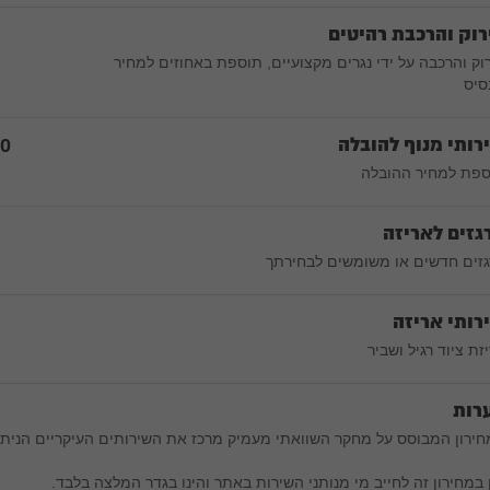
רוק והרכבת רהיטים
וק והרכבה על ידי נגרים מקצועיים, תוספת באחוזים למחיר
סיס
רותי מנוף להובלה
00
פת למחיר ההובלה
גזים לאריזה
זים חדשים או משומשים לבחירתך
רותי אריזה
זת ציוד רגיל ושביר
רות
ירון המבוסס על מחקר השוואתי מעמיק מרכז את השירותים העיקריים הניתנ
 במחירון זה לחייב מי מנותני השירות באתר והינו בגדר המלצה בלבד.‎