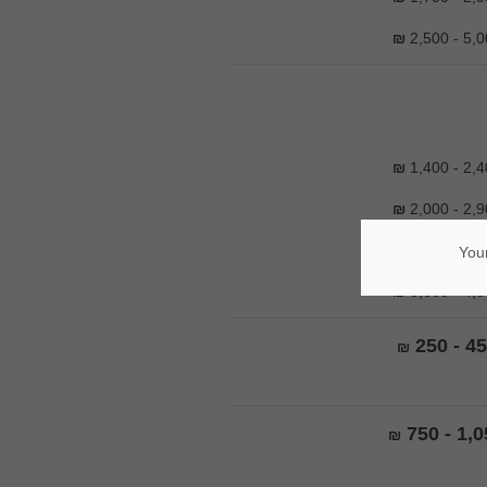
₪
2,500 - 5,0
₪
1,400 - 2,4
₪
2,000 - 2,9
₪
2,700 - 4,1
Your
₪
3,600 - 4,5
250 - 4
₪
750 - 1,0
₪