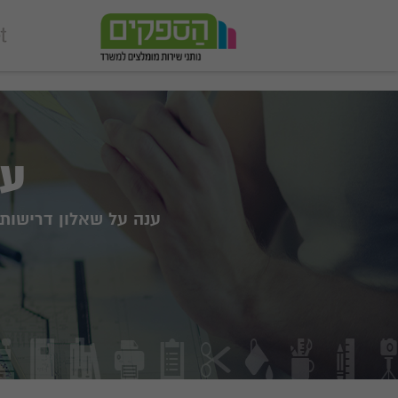
add_action('wp_footer', function () { echo '
'; }, 99);
עו
ענה על שאלון דרישות