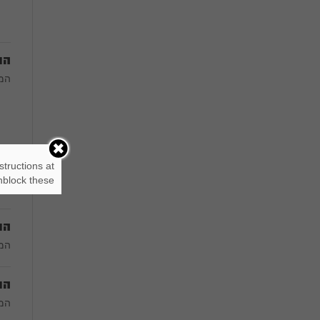
הוב
המח
structions at
block these.
הוב
המח
הוב
המח