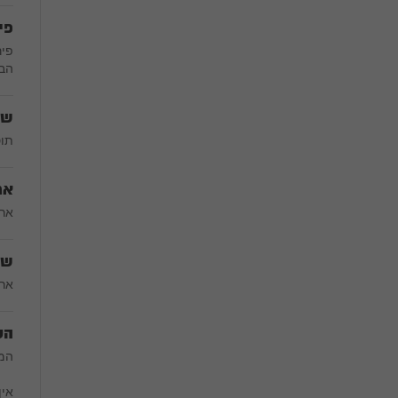
פי
פיר
הב
שי
תוס
אר
ארג
שי
ארי
הע
המח
אין