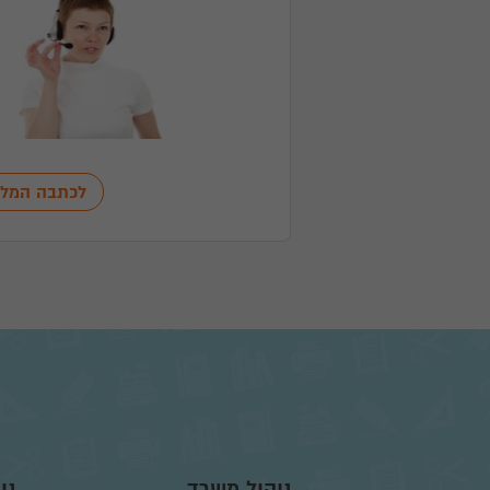
לכתבה המל
ניהול משרד
ני