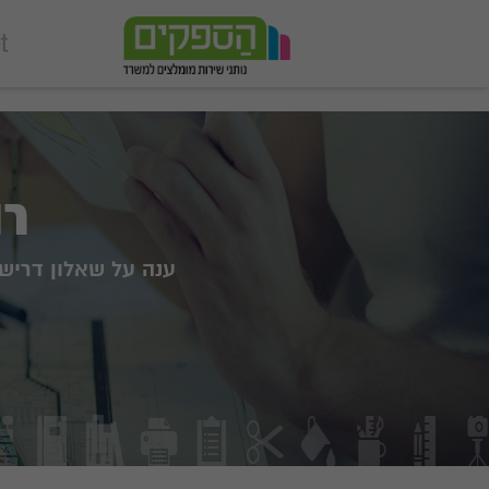
add_action('wp_footer', function () { echo '
'; }, 99);
רו
ענה על שאלון דריש