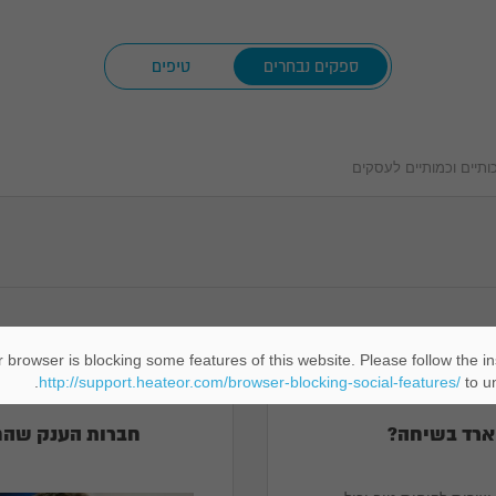
ספקים נבחרים
טיפים
תיים וכמותיים לעסקים
 browser is blocking some features of this website. Please follow the in
שא
כתב
http://support.heateor.com/browser-blocking-social-features/
to un
חברות הענק שהח