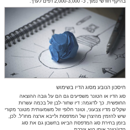
בהיקף חודשי נמוך, כ- 2,000-3,000 דפים לערך.
חיסכון הנובע מסוג הדיו בשימוש
סוג הדיו או הטונר משפיעים גם הם על גובה ההוצאה
החופשית. כך לדוגמה: דיו שחור-לבן זול בכמה עשרות
שקלים מדיו צבעוני, וטונר חלופי זול משמעותית מטונר מקורי
שיש להזמין מהיצרן של המדפסת ולייבא ארצה מחו"ל. לכן,
בזמן בחירת סוג המדפסת הביאו בחשבון גם את סוג
הדיו/טונר אותו היא צורכת.