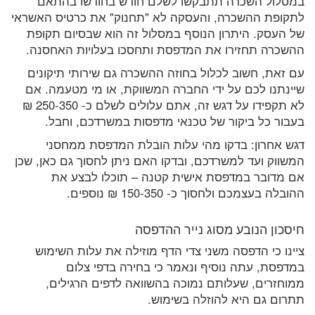
במסלול השכרה תתבקשו לשלם חודש בחודשו בהתאם
לתקופת ההשכרה, והעסקה לא "תחנוק" את כרטיס האשראי
של העסק. היתרון הנוסף במסלול זה הוא שבסיום תקופת
ההשכרה תחזירו את המדפסת ותחסכו בעלויות האחסנה.
עם זאת, חשוב לכלול בחוזה ההשכרה גם שירותי תיקונים
שיינתנו לכם על ידי החברה המשווקת, או מי מטעמה. אם
לא תקפידו על דגש זה, אתם עלולים לשלם כ- 250-350 ₪
בעבור כל ביקור של טכנאי מדפסות במשרדכם, וחבל.
דגש אחרון: בדקו מהי עלות הובלת המדפסת ממחסני
המשווק ועד למשרדכם, ובדקו האם ניתן לחסוך גם כאן, שכן
אם מדובר במדפסת אישית קטנה – תוכלו לבצע את
ההובלה בעצמכם ולחסוך כ- 150-350 ₪ נוספים.
חיסכון הנובע מסוג נייר ההדפסה
ציינו כי הדפסה משני צדי הדף מוזילה את עלות השימוש
במדפסת, עתה נוסיף ונאמר כי בחירה בדפי צלום
ממוחזרים, שעלותם נמוכה בהשוואה לדפים הרגילים,
תתרום גם היא להוזלה בשימוש.