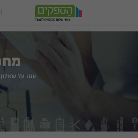
add_action('wp_footer', function () { echo '
'; }, 99);
מחפש
ענה על שאלון 