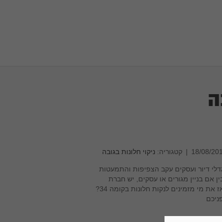
ה
|
קטגוריה:
ניקוי חלונות בגובה
גדלי דיור ועסקים עקב הצפיפות והתמעטות
ן אם בניין מגורים או עסקים, יש חברת
אחזקה המטפלת ושומרת על תקינותו. אז את מי מזמינים לנקות חלונות בקומה 34?
ניכם