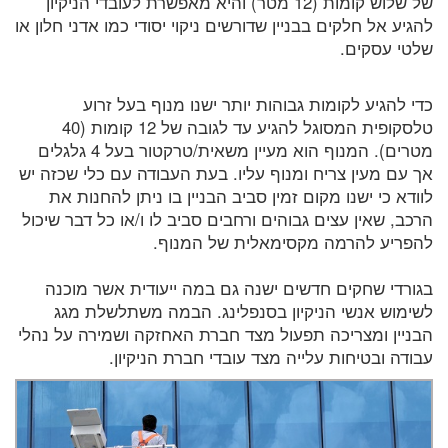
של שלוש קומות (12 מטר) והיא מאפשרת לעובדי הניקיון
להגיע אל חלקים בבניין שדורשים ניקוי יסודי כמו אדני חלון או
שלטי עסקים.
כדי להגיע לקומות גבוהות יותר ישנו מנוף בעל זרוע
טלסקופית המסוגל להגיע עד לגובה של 12 קומות (40
מטרים). המנוף הוא מעיין משאית/טרקטור בעל 4 גלגלים
אך עם מעין צריח ומנוף עליו. בעת העבודה עם כלי שכזה יש
לוודא כי ישנו מקום זמין סביב הבניין בו ניתן להחנות את
הרכב, שאין עצים גבוהים ורחבים סביב לו ו/או כל דבר שיכול
להפריע להרמה מקסימאלית של המנוף.
בגורדי שחקים חדשים ישנה גם במה ייעודית אשר מוכנה
לשימוש אנשי הניקיון בסנפלינג. הבמה משתלשלת מגג
הבניין ומצריכה תפעול מצד חברת האחזקה ושמירה על נהלי
עבודה ובטיחות עלייה מצד עובדי חברת הניקיון.