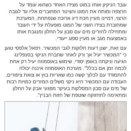
עובד הניקיון אוחז במוט מצידו האחד כשהוא עומד על
הרצפה ומותח את המוט והצינור המחוברים אליו עד לגובה
הרצוי, דמיינו מעיין חכת דיג ארוכה שנפתחת. המערכת
שמחוברת בצידו השני של המוט מופעלת על ידי העובד
ומתחילה להזרים מים עם סבון על החלון ומנגבת אותו
באמצעות מגב או מעיין ספוג ייעודי.
עם זאת, ישנן דעות חלוקות לגבי המכשיר. רפאל אלפסי טוען
כי "המכשיר יעיל אך ורק לאחר שחברת הניקוי בסנפלינג
הגיעה וניקתה באופן יסודי, שימוש באוסמוזה יעיל רק אחת
לכמה זמן אם בכלל". מערכת האוסמוזה איננה יכולה
להתמודד עם לכלוך קשה כמו שאריות בוץ או צואת ציפורים,
העבודה עם המכשיר היא ניקוי משלים המזרים כמויות רבות
של מים עם סבון המסלקות בעיקר מפגעי אבק על החלון
ומתאימה לתחזוקה שוטפת של חזות הבניין".