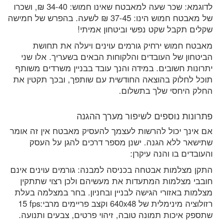
לדוגמא: שכר שעה למאבטח שאינו חמוש: 34-40 ₪, ושכרו
של מאבטח חמוש הינו: 37-45 ₪ לשעה. בהפרש של חמישה
שקלים תקבל שקט נפשי וביטחון אמיתי!
מאבטח חמוש ירחיק גורמים עוינים ויעלה את תחושת
הביטחון של העובדים והלקוחות הבאים בשעריך. אלו שני
יתרונות חשובים. במידה והנך עובד בבניין משרדים משותף
תוכל לחלוק בהוצאה החודשית עם שותפך, ובכך תקטין את
החלק היחסי שלך בתשלום.
פתרונות נוספים לשיפור מערך ההגנה
אם אינך יכול להרשות לעצמך להעסיק מאבטח אין זה אומר
שתישאר ללא הגנה. ישנן מספר דרכים להגן על העסק
והעובדים בו והנה עיקרן:
התקן מצלמות אבטחה בכניסה למבנה: גורמים עוינים אינם
חובבי מצלמות המתעדות את מעשיהם ולכן רצוי שתתקין
מצלמות באזורי הגישה לבניין ובחניון. בחר במצלמה בעלת
רזולוציה מינימלית של 640x48 וקצב פריימים מרבי:fps‏ 15
שתספק איכות תמונה טובה, זיהוי פרטים, צבעים ותנועה.