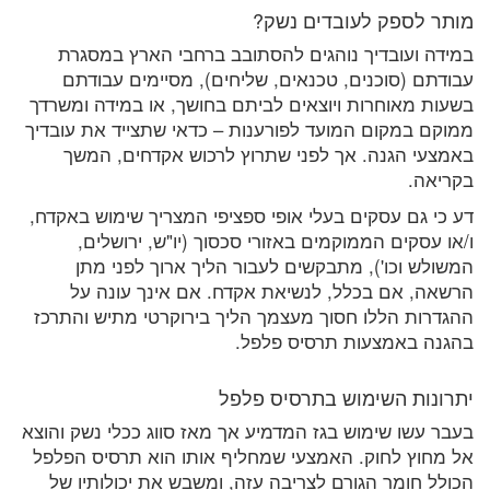
מותר לספק לעובדים נשק?
במידה ועובדיך נוהגים להסתובב ברחבי הארץ במסגרת
עבודתם (סוכנים, טכנאים, שליחים), מסיימים עבודתם
בשעות מאוחרות ויוצאים לביתם בחושך, או במידה ומשרדך
ממוקם במקום המועד לפורענות – כדאי שתצייד את עובדיך
באמצעי הגנה. אך לפני שתרוץ לרכוש אקדחים, המשך
בקריאה.
דע כי גם עסקים בעלי אופי ספציפי המצריך שימוש באקדח,
ו/או עסקים הממוקמים באזורי סכסוך (יו"ש, ירושלים,
המשולש וכו'), מתבקשים לעבור הליך ארוך לפני מתן
הרשאה, אם בכלל, לנשיאת אקדח. אם אינך עונה על
ההגדרות הללו חסוך מעצמך הליך בירוקרטי מתיש והתרכז
בהגנה באמצעות תרסיס פלפל.
יתרונות השימוש בתרסיס פלפל
בעבר עשו שימוש בגז המדמיע אך מאז סווג ככלי נשק והוצא
אל מחוץ לחוק. האמצעי שמחליף אותו הוא תרסיס הפלפל
הכולל חומר הגורם לצריבה עזה, ומשבש את יכולותיו של