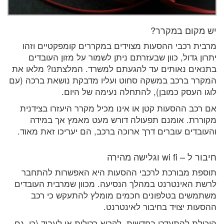
יש מקום במקרר?
מרבית רכבי ההסעות מצוידים במקררים קומפקטיים וזהו
יתרון גדול, כוון שבעזרתם ניתן לשמור על מזון העובדים
בתנאים נאותים עד להגעתם למשרד. המלצתנו? מלאו את
המקרר ברכב במשקה סחוט ועליו מדבקת נושאת ברכה (עם
לוגו העסק כמובן), להתחלה נעימה של היום.
אם רכב ההסעות קטן או אינו מכיל מקרר היעזרו בצידנית
מקוררת. אומנם תפעולה דורש מעט מאמץ אך במידה
והעובדים עוברים דרך ארוכה ברכב, הם יעריכו זאת מאוד.
חיבור ל – wi fi וגלישה מהירה
תוספת מבורכת לרכבי ההסעות היא האפשרות להתחבר
לרשת האינטרנט במהלך הנסיעה. מכוון שמרבית העובדים
משתמשים בטלפונים חכמים מומלץ להתעקש כי רכב
ההסעות יצויד בחיבור לאינטרנט.
היכולת להתעדכן בחדשות, לקרוא רכילות או לעבוד (כן, גם